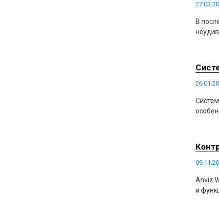
27.03.2
В посл
неудив
Систе
26.01.2
Систем
особен
Контр
09.11.2
Anviz 
и функ