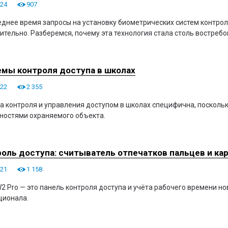
024
907
еднее время запросы на установку биометрических систем контроля
ительно. Разберемся, почему эта технология стала столь востребо
мы контроля доступа в школах
022
2 355
а контроля и управления доступом в школах специфична, посколь
ностями охраняемого объекта.
оль доступа: считыватель отпечатков пальцев и кар
021
1 158
W2 Pro — это панель контроля доступа и учёта рабочего времени н
ционала.