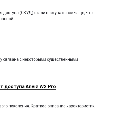
 доступа (СКУД) стали поступать все чаще, что
ванной.
ку связана с некоторыми существенными
т доступа Anviz W2 Pro
ового поколения. Краткое описание характеристик