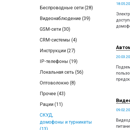
18.05.2
Беспроводные сети (28)
Электр
Видеонаблюдение (39)
доступ
домофо
GSM-сети (30)
CRM-системы (4)
Автом
Инструкции (27)
20.03.2
IP-телефоны (19)
Подзем
Локальная сеть (56)
пользо
предск
Оптоволокно (8)
Прочее (43)
Видео
Рации (11)
09.02.2
СКУД,
Видеод
домофоны и турникеты
питани
(13)