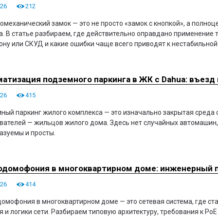
026
212
омеханический замок — это не просто «замок с кнопкой», а полно
а. В статье разбираем, где действительно оправдано применение 
ну или СКУД и какие ошибки чаще всего приводят к нестабильной 
атизация подземного паркинга в ЖК с Dahua: въезд
026
415
ный паркинг жилого комплекса — это изначально закрытая среда 
вателей — жильцов жилого дома. Здесь нет случайных автомашин
азуемы и просты.
домофония в многоквартирном доме: инженерный по
026
414
омофония в многоквартирном доме — это сетевая система, где стаб
я и логики сети. Разбираем типовую архитектуру, требования к Po