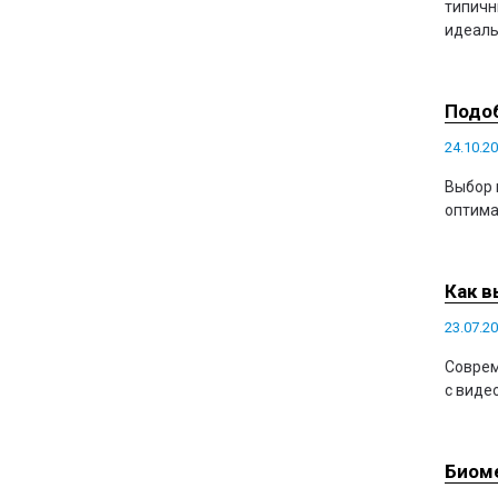
типичн
идеаль
Подоб
24.10.2
Выбор 
оптима
Как в
23.07.2
Соврем
с виде
Биоме