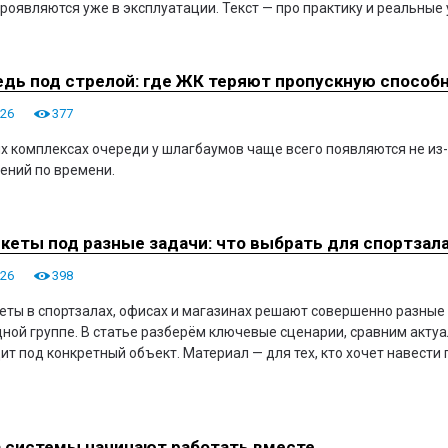
проявляются уже в эксплуатации. Текст — про практику и реальные 
дь под стрелой: где ЖК теряют пропускную способ
026
377
х комплексах очереди у шлагбаумов чаще всего появляются не из
ений по времени.
кеты под разные задачи: что выбрать для спортзала
026
398
еты в спортзалах, офисах и магазинах решают совершенно разные 
дной группе. В статье разберём ключевые сценарии, сравним акту
ит под конкретный объект. Материал — для тех, кто хочет навести 
 системы начинают работать вместе