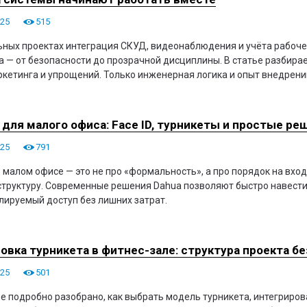
025
515
ьных проектах интеграция СКУД, видеонаблюдения и учёта рабоче
а — от безопасности до прозрачной дисциплины. В статье разбирае
ркетинга и упрощений. Только инженерная логика и опыт внедрений
для малого офиса: Face ID, турникеты и простые ре
025
791
 малом офисе — это не про «формальность», а про порядок на вхо
труктуру. Современные решения Dahua позволяют быстро навести 
лируемый доступ без лишних затрат.
овка турникета в фитнес-зале: структура проекта б
025
501
ье подробно разобрано, как выбрать модель турникета, интегриров