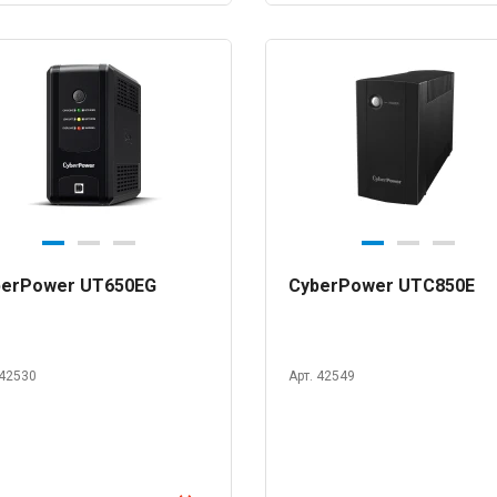
berPower UT650EG
CyberPower UTC850E
 42530
Арт. 42549