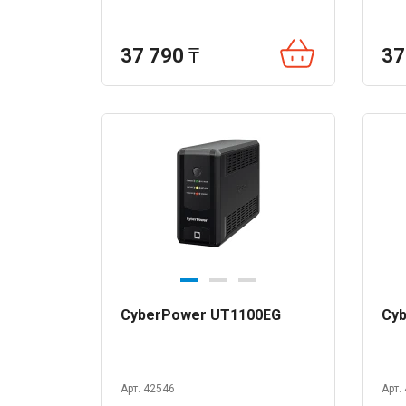
37 790
₸
37
CyberPower UT1100EG
Cyb
Арт. 42546
Арт.