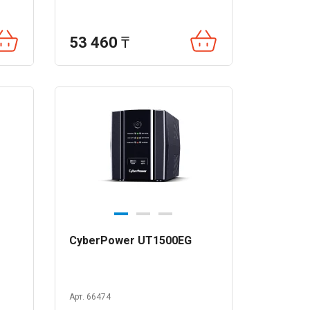
53 460
₸
CyberPower UT1500EG
Арт. 66474