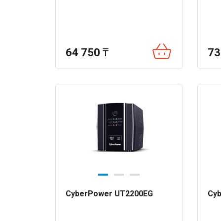
64 750
₸
73
CyberPower UT2200EG
Cy