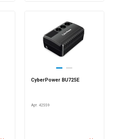
CyberPower BU725E
Арт. 42559