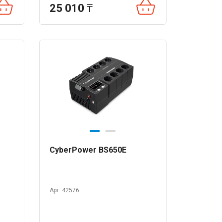
25 010
₸
CyberPower BS650E
Арт. 42576