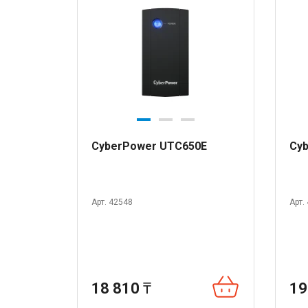
CyberPower UTC650E
Cyb
Арт. 42548
Арт.
18 810
₸
19