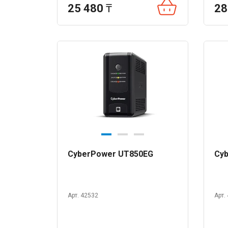
25 480
₸
28
CyberPower UT850EG
Cy
Арт. 42532
Арт.