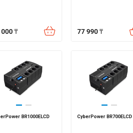
 000
₸
77 990
₸
berPower BR1000ELCD
CyberPower BR700ELCD