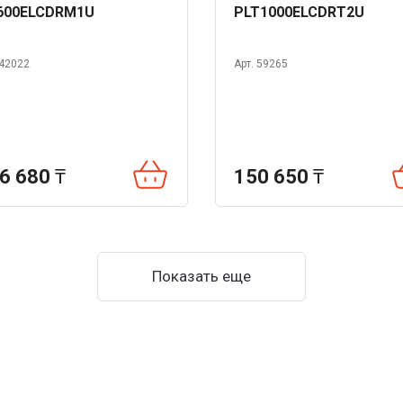
600ELCDRM1U
PLT1000ELCDRT2U
 42022
Арт. 59265
6 680
₸
150 650
₸
Показать еще