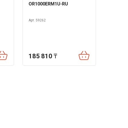
OR1000ERM1U-RU
Арт. 59262
185 810
₸