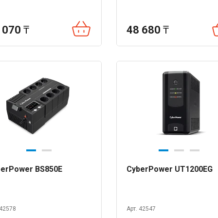
 070
₸
48 680
₸
erPower BS850E
CyberPower UT1200EG
 42578
Арт. 42547