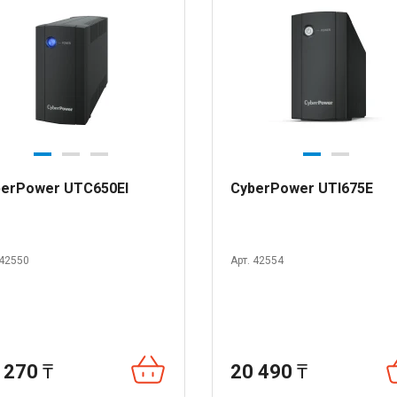
erPower UTC650EI
CyberPower UTI675E
 42550
Арт. 42554
 270
₸
20 490
₸