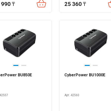
 990
₸
25 360
₸
berPower BU850E
CyberPower BU1000E
 42557
Арт. 42560