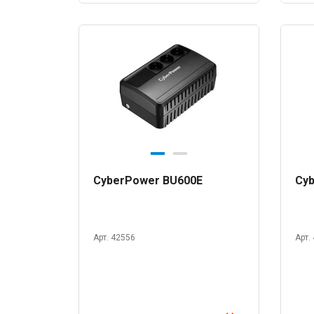
CyberPower BU600E
Cy
Арт. 42556
Арт.