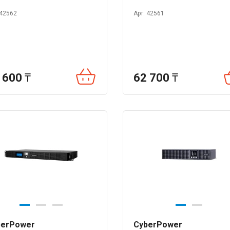
 42562
Арт. 42561
 600
₸
62 700
₸
berPower
CyberPower