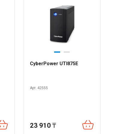
CyberPower UTI875E
Арт. 42555
23 910
₸