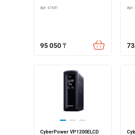
Арт. 67681
Арт.
95 050
₸
73
CyberPower VP1200ELCD
Cy