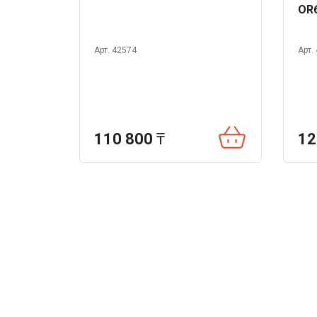
OR
Арт. 42574
Арт.
110 800
₸
12