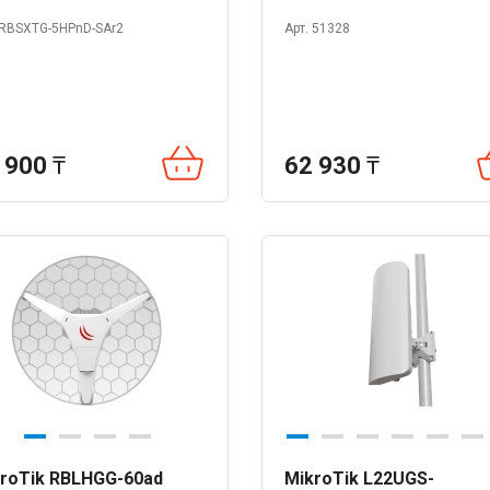
 RBSXTG-5HPnD-SAr2
Арт. 51328
 900
₸
62 930
₸
roTik RBLHGG-60ad
MikroTik L22UGS-