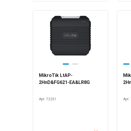
MikroTik LtAP-
Mik
2HnD&FG621-EA&LR8G
2H
Арт. 72251
Арт.