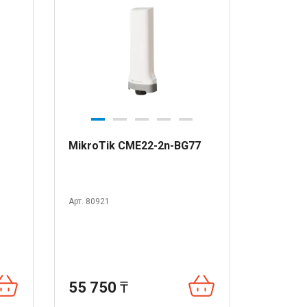
MikroTik CME22-2n-BG77
Арт. 80921
55 750
₸