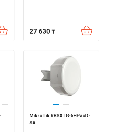
27 630
₸
-
MikroTik RBSXTG-5HPacD-
SA