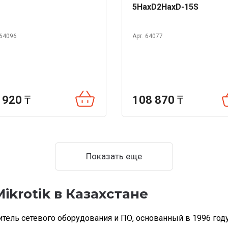
5HaxD2HaxD-15S
 64096
Арт. 64077
 920
₸
108 870
₸
Показать еще
ikrotik в Казахстане
тель сетевого оборудования и ПО, основанный в 1996 году