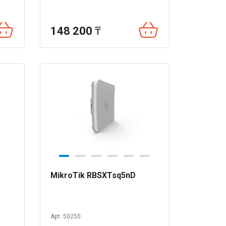
148 200
₸
MikroTik RBSXTsq5nD
Арт. 50250