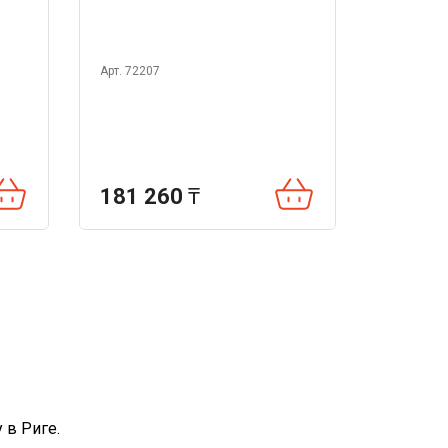
Арт. 72207
181 260
₸
 в Риге.