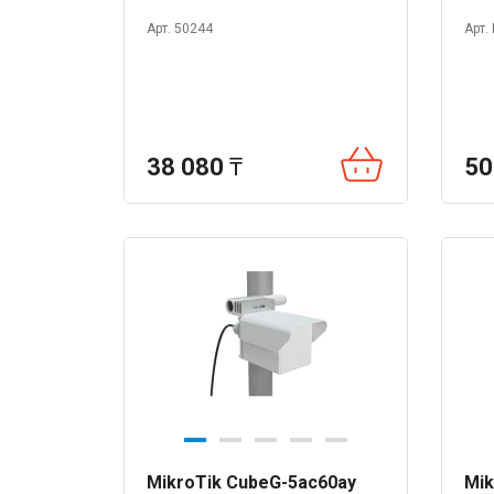
Арт. 50244
Арт.
38 080
₸
50
MikroTik CubeG-5ac60ay
Mik