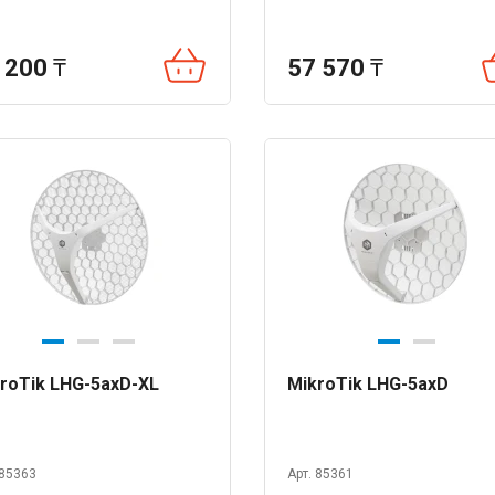
 200
₸
57 570
₸
roTik LHG-5axD-XL
MikroTik LHG-5axD
 85363
Арт. 85361