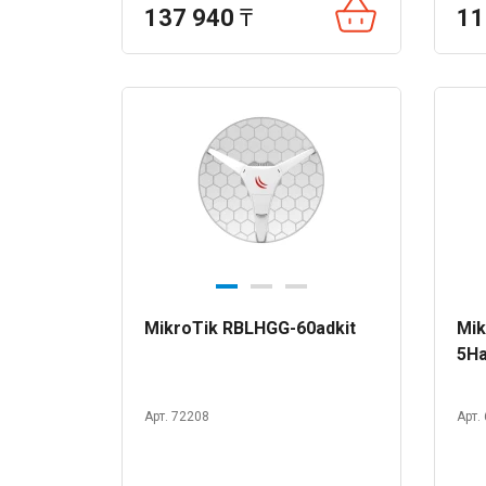
137 940
₸
11
MikroTik RBLHGG-60adkit
Mik
5H
Арт. 72208
Арт.