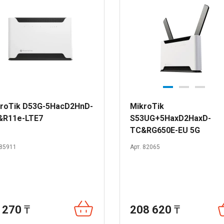
roTik D53G-5HacD2HnD-
MikroTik
&R11e-LTE7
S53UG+5HaxD2HaxD-
TC&RG650E-EU 5G
 85911
Арт. 82065
 270
₸
208 620
₸