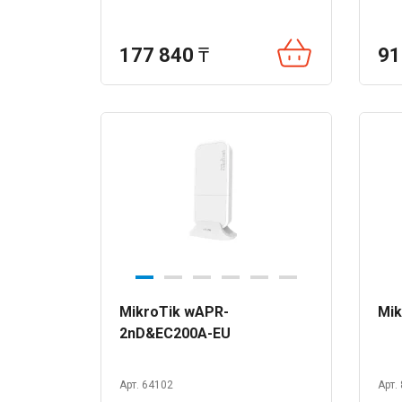
177 840
₸
91
MikroTik wAPR-
Mik
2nD&EC200A-EU
Арт. 64102
Арт.