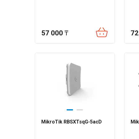
57 000
₸
72
MikroTik RBSXTsqG-5acD
Mik