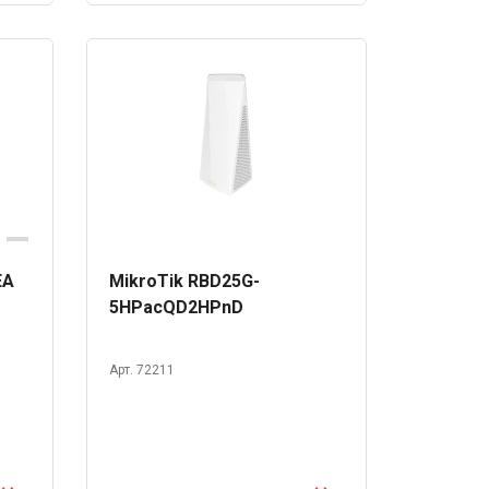
EA
MikroTik RBD25G-
5HPacQD2HPnD
Арт. 72211