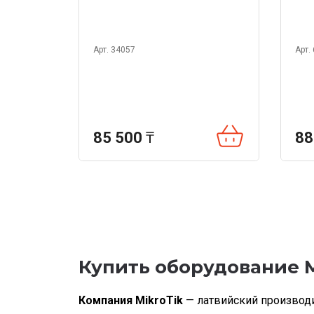
Арт. 34057
Арт.
85 500
₸
88
Купить оборудование M
Компания MikroTik
— латвийский производи