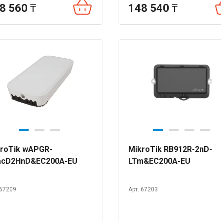
8 560
₸
148 540
₸
roTik wAPGR-
MikroTik RB912R-2nD-
acD2HnD&EC200A-EU
LTm&EC200A-EU
 67209
Арт. 67203