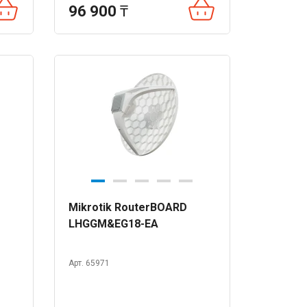
96 900
₸
Mikrotik RouterBOARD
LHGGM&EG18-EA
Арт. 65971