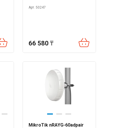
Арт. 50247
66 580
₸
MikroTik nRAYG-60adpair