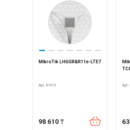
MikroTik LHGGR&R11e-LTE7
Mik
TC
Арт. 87973
Арт.
98 610
₸
63