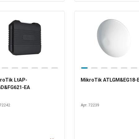
roTik LtAP-
MikroTik ATLGM&EG18-
nD&FG621-EA
 72242
Арт. 72239