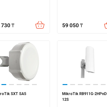
 730
₸
59 050
₸
roTik SXT SA5
MikroTik RB911G-2HPnD
12S