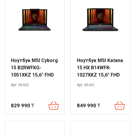
Ноутбук MSI Cyborg
Ноутбук MSI Katana
15 B2RWFKG-
15 HX B14WFK-
1051XKZ 15,6" FHD
1027XKZ 15,6" FHD
144Hz Core 7 240H
144Hz i5-14450HX
Арт. 86442
Арт. 86441
16GB 1TB RTX5060
16GB 1TB RTX5060
DOS
DOS
829 990
₸
849 990
₸