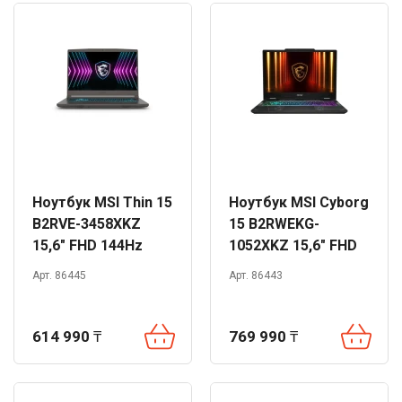
Ноутбук MSI Thin 15
Ноутбук MSI Cyborg
B2RVE-3458XKZ
15 B2RWEKG-
15,6" FHD 144Hz
1052XKZ 15,6" FHD
Core 7 240H 16GB
144Hz Core 7 240H
Арт. 86445
Арт. 86443
512GB RTX4050 DOS
16GB 1TB RTX5050
DOS
614 990
₸
769 990
₸