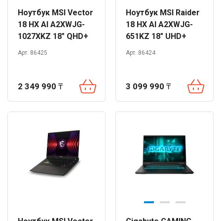
Ноутбук MSI Vector
Ноутбук MSI Raider
18 HX AI A2XWJG-
18 HX AI A2XWJG-
1027XKZ 18" QHD+
651KZ 18" UHD+
240Hz Ultra 9 275HX
120Hz Ultra 9 285HX
Арт. 86425
Арт. 86424
32GB 1TB RTX5090
64GB 2TB RTX5090
DOS
Win 11
2 349 990
₸
3 099 990
₸