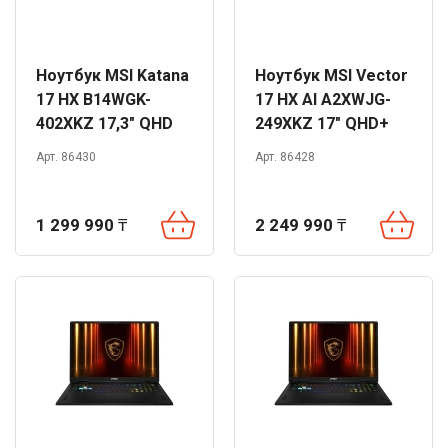
Ноутбук MSI Katana
Ноутбук MSI Vector
17 HX B14WGK-
17 HX AI A2XWJG-
402XKZ 17,3" QHD
249XKZ 17" QHD+
240Hz i9-14900HX
240Hz Ultra 9 275HX
Арт. 86430
Арт. 86428
32GB 1TB RTX5070
32GB 1TB RTX5090
DOS
DOS
1 299 990
₸
2 249 990
₸