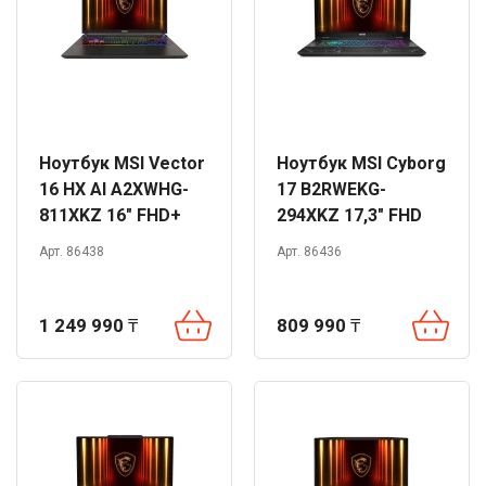
Ноутбук MSI Vector
Ноутбук MSI Cyborg
16 HX AI A2XWHG-
17 B2RWEKG-
811XKZ 16" FHD+
294XKZ 17,3" FHD
144Hz Ultra 7 255HX
144Hz Core 7 240H
Арт. 86438
Арт. 86436
16GB 1TB RTX5070
16GB 1TB RTX5050
Ti DOS
DOS
1 249 990
₸
809 990
₸