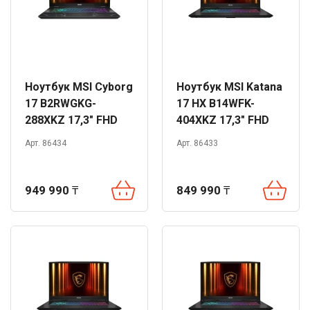
Ноутбук MSI Cyborg
Ноутбук MSI Katana
17 B2RWGKG-
17 HX B14WFK-
288XKZ 17,3" FHD
404XKZ 17,3" FHD
144Hz Core 7 240H
144Hz i5-14450HX
Арт. 86434
Арт. 86433
16GB 1TB RTX5070
16GB 1TB RTX5060
DOS
DOS
949 990
₸
849 990
₸