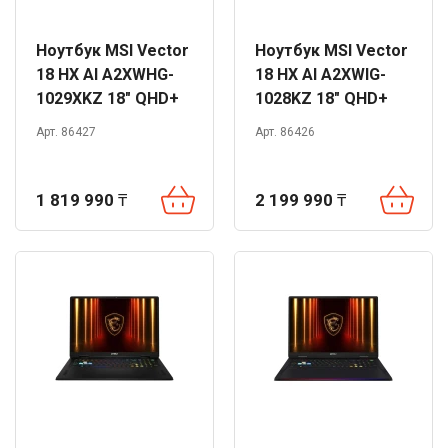
Ноутбук MSI Vector
Ноутбук MSI Vector
18 HX AI A2XWHG-
18 HX AI A2XWIG-
1029XKZ 18" QHD+
1028KZ 18" QHD+
240Hz Ultra 9 275HX
240Hz Ultra 9 275HX
Арт. 86427
Арт. 86426
32GB 1TB RTX5070
32GB 2TB RTX5080
Ti DOS
Win 11
1 819 990
₸
2 199 990
₸