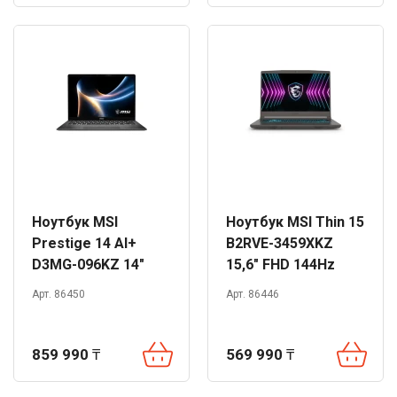
Ноутбук MSI
Ноутбук MSI Thin 15
Prestige 14 AI+
B2RVE-3459XKZ
D3MG-096KZ 14"
15,6" FHD 144Hz
FHD+ 60Hz Ultra 7
Core 5 210H 16GB
Арт. 86450
Арт. 86446
355 32GB 1TB Win 11
512GB RTX4050 DOS
859 990
₸
569 990
₸