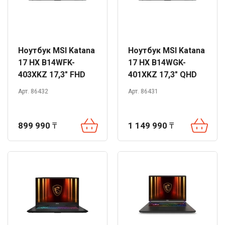
Ноутбук MSI Katana
Ноутбук MSI Katana
17 HX B14WFK-
17 HX B14WGK-
403XKZ 17,3" FHD
401XKZ 17,3" QHD
144Hz i7-14650HX
240Hz i7-14650HX
Арт. 86432
Арт. 86431
16GB 1TB RTX5060
32GB 1TB RTX5070
DOS
DOS
899 990
₸
1 149 990
₸