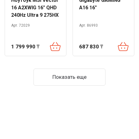
Ноутбук MSI Vector
Gigabyte GAMING
16 A2XWIG 16" QHD
A16 16"
240Hz Ultra 9 275HX
32GB 1TB RTX5080
Арт. 72029
Арт. 86993
DOS
1 799 990
₸
687 830
₸
Показать еще