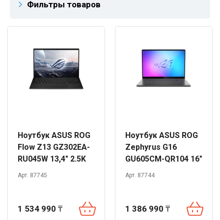
Фильтры товаров
Ноутбук ASUS ROG
Ноутбук ASUS ROG
Flow Z13 GZ302EA-
Zephyrus G16
RU045W 13,4" 2.5K
GU605CM-QR104 16"
180Hz Ryzen AI
2.5K 240Hz Core
Арт. 87745
Арт. 87744
MAX+395 32GB 1TB
Ultra 7 255H 32GB
Radeon 8060S Win
1TB RTX5060 DOS
1 534 990
₸
1 386 990
₸