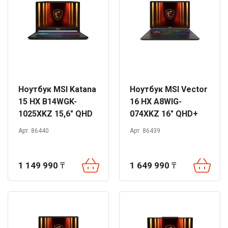
Ноутбук MSI Katana
Ноутбук MSI Vector
15 HX B14WGK-
16 HX A8WIG-
1025XKZ 15,6" QHD
074XKZ 16" QHD+
165Hz i9-14900HX
240Hz Ryzen 9
Арт. 86440
Арт. 86439
32GB 1TB RTX5070
8940HX 32GB 1TB
DOS
RTX5080 DOS
1 149 990
₸
1 649 990
₸