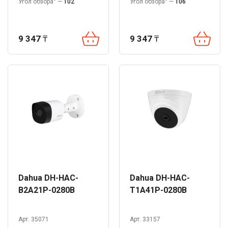
Угол обзора° —
102
Угол обзора° —
106
9 347
₸
9 347
₸
Dahua DH-HAC-
Dahua DH-HAC-
B2A21P-0280B
T1A41P-0280B
Арт. 35071
Арт. 33157