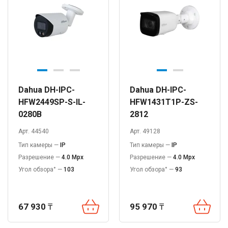
Dahua DH-IPC-
Dahua DH-IPC-
HFW2449SP-S-IL-
HFW1431T1P-ZS-
0280B
2812
Арт. 44540
Арт. 49128
Тип камеры —
IP
Тип камеры —
IP
Разрешение —
4.0 Mpx
Разрешение —
4.0 Mpx
Угол обзора° —
103
Угол обзора° —
93
67 930
₸
95 970
₸