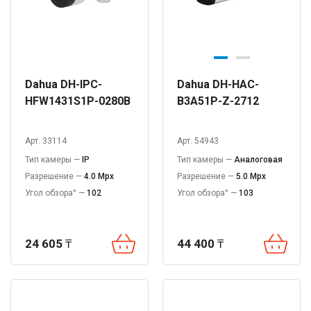
Dahua DH-IPC-
Dahua DH-HAC-
HFW1431S1P-0280B
B3A51P-Z-2712
Арт. 33114
Арт. 54943
Тип камеры —
IP
Тип камеры —
Аналоговая
Разрешение —
4.0 Mpx
Разрешение —
5.0 Mpx
Угол обзора° —
102
Угол обзора° —
103
24 605
₸
44 400
₸