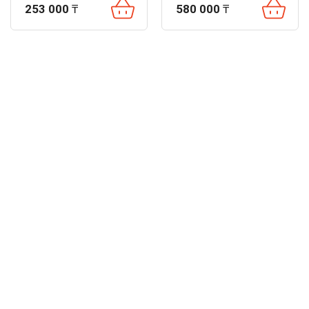
253 000
₸
580 000
₸