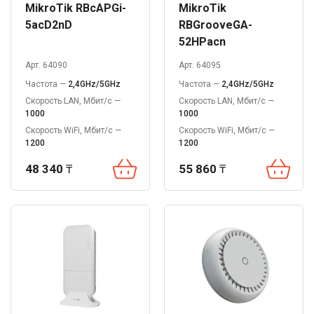
MikroTik RBcAPGi-
MikroTik
5acD2nD
RBGrooveGA-
52HPacn
Арт. 64090
Арт. 64095
Частота —
2,4GHz/5GHz
Частота —
2,4GHz/5GHz
Скорость LAN, Мбит/с —
Скорость LAN, Мбит/с —
1000
1000
Скорость WiFi, Мбит/с —
Скорость WiFi, Мбит/с —
1200
1200
48 340
₸
55 860
₸