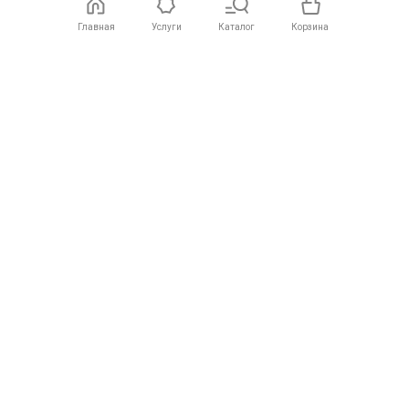
Главная
Услуги
Каталог
Корзина