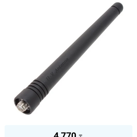
4 770
₸