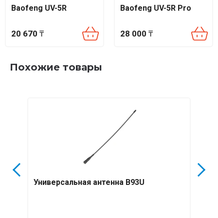
Baofeng UV-5R
Baofeng UV-5R Pro
20 670
₸
28 000
₸
Похожие товары
Универсальная антенна B93U
Анте
289/