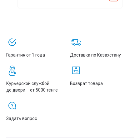
Рабочая влажность
0-95% (без конденсации)
Цвет
Чёрный
Штрихкод
731304332985
3
Объём
0.09 м
Вес
30.12 кг
Гарантия от 1 года
Доставка по Казахстану
Гарантия
3 года на устройство, 2
года на аккумулятор
Курьерской службой
Возврат товара
до двери – от 5000 тенге
Задать вопрос