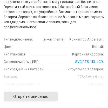
подключенные устройства не могут оставаться без питания.
Герметичный свинцово-кислотный батарейный блок имеет
встроенное зарядное устройство. Возможна горячая замена
батареи. Заряжается блок в течение 8 часов, и может служить
как для домашнего использования, так и для
профессионального.
Тип подключения:
(в комплекте)
Коннектор Anderson
;
Цвет:
Чёрный;
Тип упаковки:
Картонная коробка;
Совместимость с ИБП:
SVC PTS-1KL-LCD
;
Тип соединения батарей:
2 группы по 3 батареи;
Батарея:
12В/7 Ач х 6 шт.;
Время заряда батареи:
6-8 часов;
Вес:
11 кг.
Открыть описание