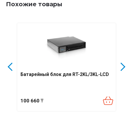
Похожие товары
Батарейный блок для RT-2KL/3KL-LCD
Бата
100 660
₸
113