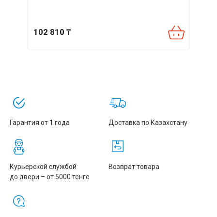
передачу данных. Простота эксплуатации, защита от
перенапряжений и высокая мощность делают его выгодным и
долговечным решением для бизнеса.
102 810
₸
101
🚚 Быстрая доставка по Казахстану и официальная гарантия
производителя BDCOM.
Гарантия от 1 года
Доставка по Казахстану
Курьерской службой
Возврат товара
до двери – от 5000 тенге