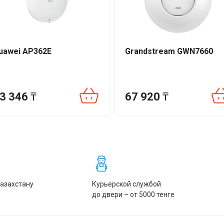
uawei AP362E
Grandstream GWN7660
3 346
₸
67 920
₸
Казахстану
Курьерской службой
до двери – от 5000 тенге