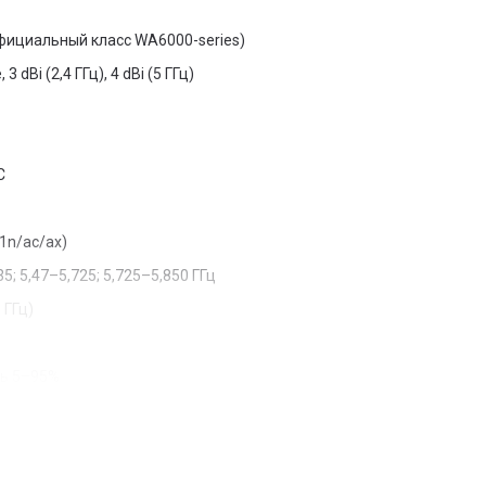
фициальный класс WA6000-series)
Bi (2,4 ГГц), 4 dBi (5 ГГц)
C
1n/ac/ax)
5; 5,47–5,725; 5,725–5,850 ГГц
 ГГц)
ть 5–95%
0950-1, 62368-1