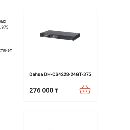
ных
,975
станет
Dahua DH-CS4228-24GT-375
276 000
₸