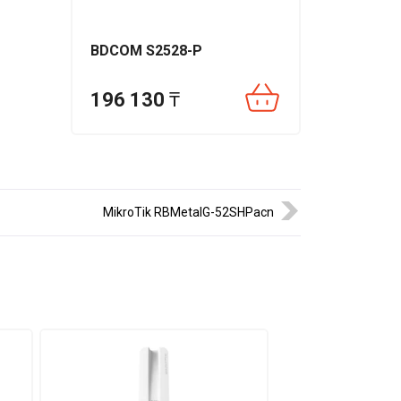
бильная
BDCOM S2528-P
я
196 130
₸
лает
ная
MikroTik RBMetalG-52SHPacn