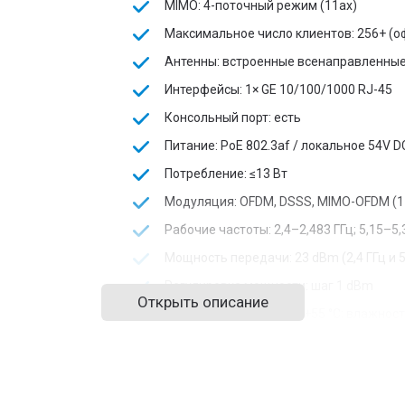
MIMO: 4-поточный режим (11ax)
Максимальное число клиентов: 256+ (о
Антенны: встроенные всенаправленные, 3 d
Интерфейсы: 1× GE 10/100/1000 RJ-45
Консольный порт: есть
Питание: PoE 802.3af / локальное 54V D
Потребление: ≤13 Вт
Модуляция: OFDM, DSSS, MIMO-OFDM (1
Рабочие частоты: 2,4–2,483 ГГц; 5,15–5,3
Мощность передачи: 23 dBm (2,4 ГГц и 5
Регулировка мощности: шаг 1 dBm
Открыть описание
Рабочие условия: –10…+55 °C; влажнос
Размеры: 32 × 180 × 180 мм
Безопасность: соответствие GB/EN/UL 6
MTBF: 814 581 часов