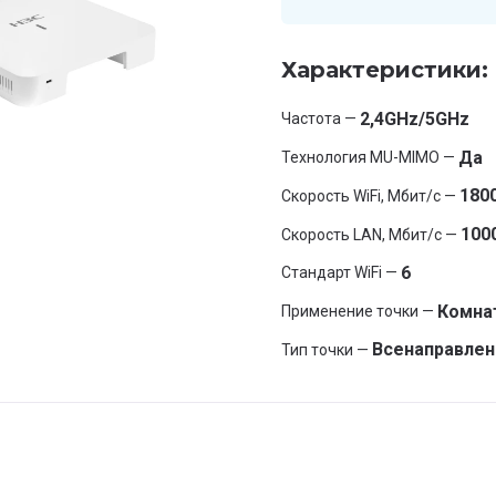
Характеристики:
2,4GHz/5GHz
Частота —
Да
Технология MU-MIMO —
180
Скорость WiFi, Мбит/с —
100
Скорость LAN, Мбит/с —
6
Стандарт WiFi —
Комна
Применение точки —
Всенаправлен
Тип точки —