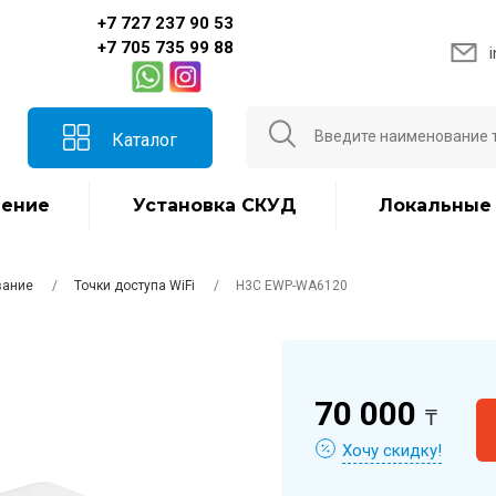
+7 727 237 90 53
+7 705 735 99 88
Каталог
ение
Установка СКУД
Локальные
вание
Точки доступа WiFi
H3C EWP-WA6120
70 000
₸
Хочу скидку!