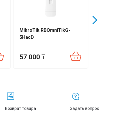
MikroTik RBOmniTikG-
Wi-Fi Облачны
5HacD
контроллер TP
Omada OC200
57 000
₸
68 540
₸
Возврат товара
Задать вопрос