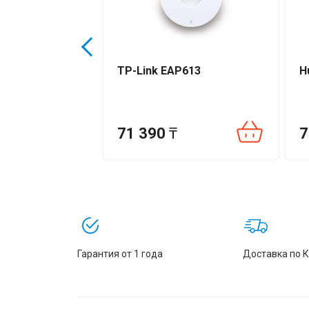
упа
TP-Link EAP613
H
m GWN7670
71 390
₸
7
Гарантия от 1 года
Доставка по 