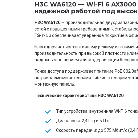
H3C WA6120 — Wi-Fi 6 AX3000
надежной работой под высок
H3C WA6120
— производительная двухдиапазонная
сетей с повышенными требованиями к стабильнос
Гбит/с и обеспечивает уверенное покрытие в офи
Благодаря четырёхпоточному режиму и оптимизи
производительность при высокой плотности клиен
надежным решением для модернизации беспрово
Точка доступа поддерживает питание PoE 802.3a
встраиваемыми антеннами. Гибкие сценарии устан
монтажную панель.
Технические характеристики H3C WA6120
Тип устройства: внутренняя Wi-Fi 6 точ
Диапазоны: 2,4 ГГц и 5 ГГц
Скорость передачи: до 575 Мбит/с (2,4 ГГ