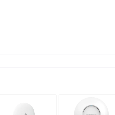
 где требуется большое число одновременных подключений и ста
i 6 и четырёхпоточному режиму обеспечивается высокая пропускна
адежности, продуманную архитектуру и гибкое управление, что де
разного масштаба.
раганда, Шымкент, Актобе и Павлодар. Предоставляется официаль