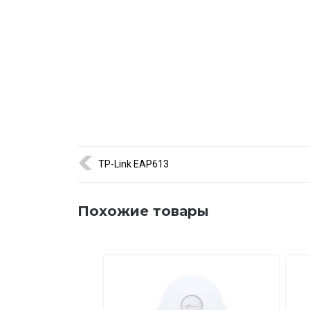
H3C WA6120 оптимально подходит для объектов,
работа сети в течение всего дня. Благодаря Wi-F
способность даже в насыщенных радиосредах.
Устройство предлагает корпоративный уровень н
его востребованным решением для предприятий 
🚚 Доставка по Казахстану — Алматы, Астана, Ка
гарантия производителя.
TP-Link EAP613
Похожие товары