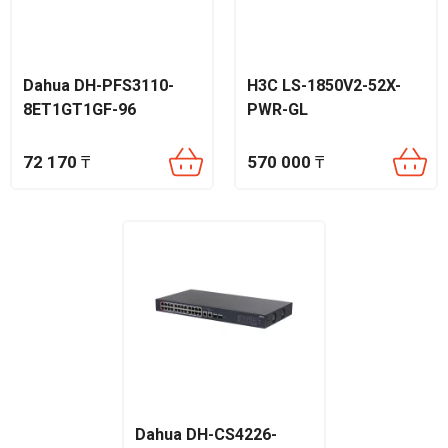
Dahua DH-PFS3110-
H3C LS-1850V2-52X-
8ET1GT1GF-96
PWR-GL
72 170
₸
570 000
₸
Dahua DH-CS4226-