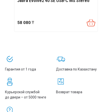
Jabra Evolve2 40 SE USB-C MS Stereo
Plan
58 080
₸
56 7
Гарантия от 1 года
Доставка по Казахстану
Курьерской службой
Возврат товара
до двери – от 5000 тенге