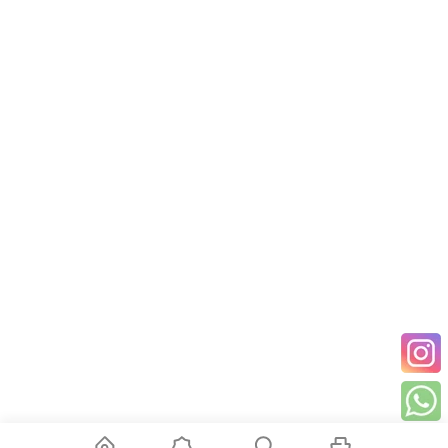
Форм-фактор
Rack/Tower
Габариты
440 × 44 × 490 мм
устройства
Габариты
540 × 158 × 610 мм
упаковки
Вес
22,5 кг
Рабочая
от 0 до +40 °C
температура
Рабочая
0–90 % без конденсации
влажность
Цвет
Чёрный
ИБП, комплект креплений для
стойки, кабель питания, USB-
Комплектация
кабель, последовательный кабель,