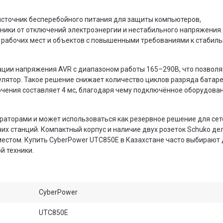
сточник бесперебойного питания для защиты компьютеров,
хники от отключений электроэнергии и нестабильного напряжения.
рабочих мест и объектов с повышенными требованиями к стабиль
ции напряжения AVR с диапазоном работы 165–290В, что позволя
улятор. Такое решение снижает количество циклов разряда батаре
ючения составляет 4 мс, благодаря чему подключённое оборудова
раторами и может использоваться как резервное решение для сет
их станций. Компактный корпус и наличие двух розеток Schuko де
местом. Купить CyberPower UTC850E в Казахстане часто выбирают
й техники.
CyberPower
UTC850E