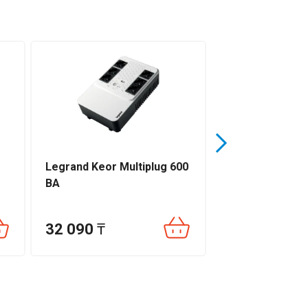
Legrand Keor Multiplug 600
SVC V-800-L-L
ВА
32 090
₸
23 690
₸