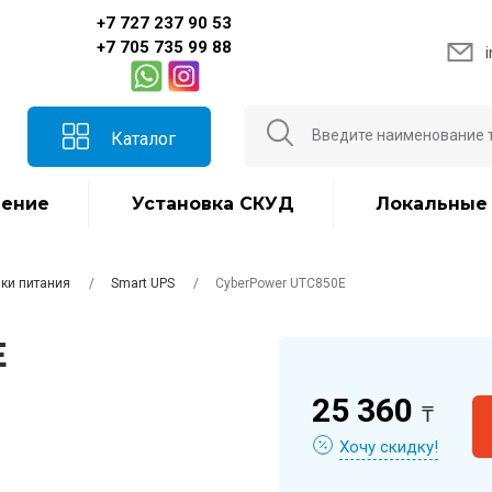
+7 727 237 90 53
+7 705 735 99 88
Каталог
ение
Установка СКУД
Локальные
ки питания
Smart UPS
CyberPower UTC850E
E
25 360
₸
Хочу скидку!