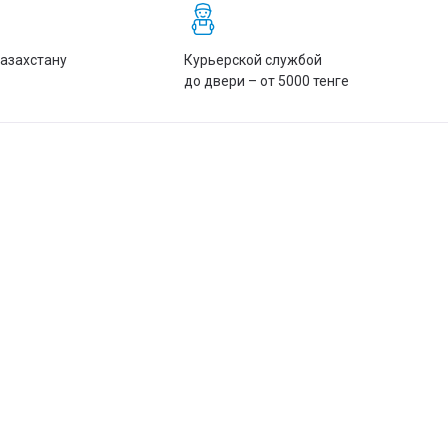
4.38 кг
Казахстану
Курьерской службой
Чёрный
до двери – от 5000 тенге
2 года
UTC850E
4712856272802
льные ИБП CyberPower для защиты компьютерной и сетевой
водителя.
тане с доставкой в Алматы, Астану, Шымкент, Павлодар, Усть-
ть ИБП под мощность оборудования, требуемое время автономно