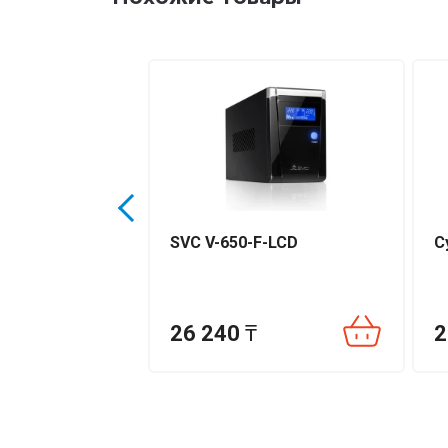
Защита от короткого замыкания и перегрузо
Автоматическое включение
Бесшумный режим
Совместимость с генераторами
Назначение
Время заряда батареи
SVC V-650-F-LCD
C
Длина кабеля питания
Рабочая температура
26 240
₸
2
Рабочая влажность
Габариты устройства
Габариты коробки