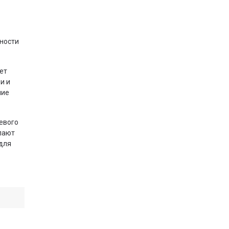
ности
ет
и и
ние
евого
лают
 для