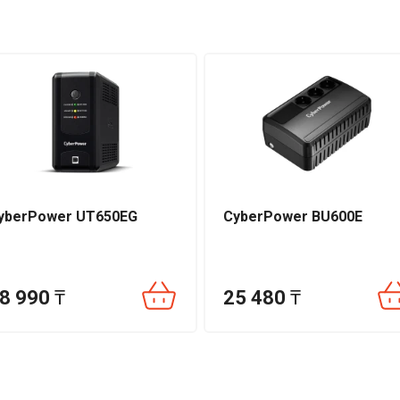
к
Есть
Есть
Есть
Есть
Для дома и офиса
8 часов
yberPower UT650EG
CyberPower BU600E
1,2 метра
0–40°С
8 990
₸
25 480
₸
0–90% без конденсации
84 × 159 × 252 мм
122 × 225 × 286 мм