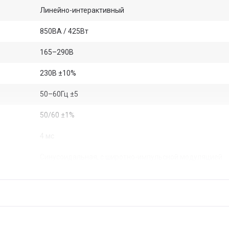
Линейно-интерактивный
850ВА / 425Вт
165–290В
230В ±10%
50–60Гц ±5
50/60 ±1%
4 мс
Синусоидальная, с широтно-импульсной модуляцией
2 × Schuko
1 шт. свинцово-кислотный аккумулятор RBP0063
Есть