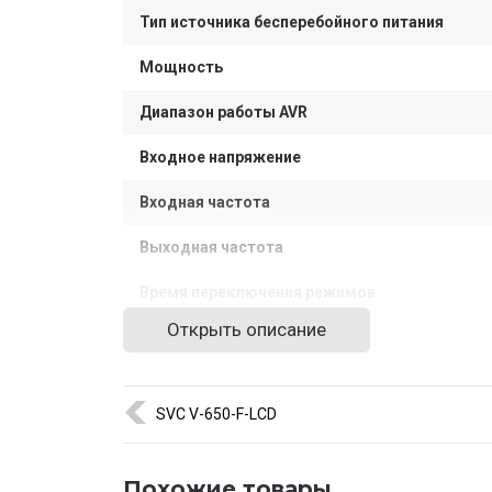
Тип источника бесперебойного питания
Мощность
Диапазон работы AVR
Входное напряжение
Входная частота
Выходная частота
Время переключения режимов
Открыть описание
Форма выходного сигнала
Количество и тип выходных разъёмов
SVC V-650-F-LCD
Количество и тип аккумуляторов
Защита от полного разряда батареи
Похожие товары