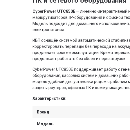
ПК и сетевого оборудования
CyberPower UTC850E
— линейно-интерактивный и
маршрутизаторов, IP-оборудования и офисной те
Модель подходит для домашнего использования, 
электропитания.
ИБП оснащён системой автоматической стабилиза
корректировать перепады без перехода на аккум
продлевает срок её эксплуатации. Время перекл
продолжает работать без сбоев и перезагрузок.
CyberPower UTC850E поддерживает работу с гене
оборудования, кассовых систем и домашних рабоч
модель удобной для установки рядом с рабочим 
защиты роутеров, офисных ПК и коммуникационно
Характеристики:
Бренд
Модель