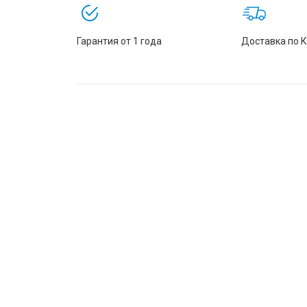
Вес
Гарантия от 1 года
Доставка по 
Цвет
Гарантия
Артикул
Штрихкод
Компания «Авантаж Маркет» поставляет оригина
инфраструктуры с официальной гарантией произ
У нас можно купить CyberPower UTC850E в Казахс
Каменогорск и другие города страны.
Специалисты «Авантаж Маркет» помогут подобра
работы и особенности электросети объекта.