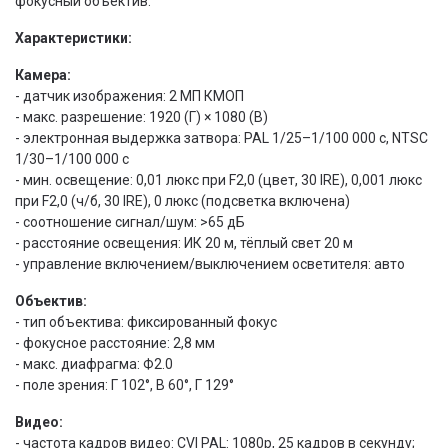
фокусный объектив.
Характеристики:
Камера:
- датчик изображения: 2 МП КМОП
- макс. разрешение: 1920 (Г) × 1080 (В)
- электронная выдержка затвора: PAL 1/25–1/100 000 с, NTSC
1/30–1/100 000 с
- мин. освещение: 0,01 люкс при F2,0 (цвет, 30 IRE), 0,001 люкс
при F2,0 (ч/б, 30 IRE), 0 люкс (подсветка включена)
- соотношение сигнал/шум: >65 дБ
- расстояние освещения: ИК 20 м, тёплый свет 20 м
- управление включением/выключением осветителя: авто
Объектив:
- тип объектива: фиксированный фокус
- фокусное расстояние: 2,8 мм
- макс. диафрагма: Ф2.0
- поле зрения: Г 102°, В 60°, Г 129°
Видео:
- частота кадров видео: CVI PAL: 1080p, 25 кадров в секунду;