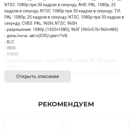
NTSC: 1080p при 30 кадрах в секунду; AHD: PAL: 1080p, 25
кадров в секунду; NTSC: 1080p при 30 кадрах в секунду; TVI:
PAL: 1080p, 25 кадров в секунду; NTSC: 1080p при 30 кадрах в
секунду; CVBS: PAL: 960H; NTSC: 960H
- разрешение: 1080р (1920×1080); 960Г (960×576/960×480)
- день/ночь: авто(ICR)/цвет/Ч/Б
- BLC
- WDR
- DWDR
- режим освещения: умный ИК и WL; режим WL; ИК-режим
- зеркало
- маскировка конфиденциальности: выкл./вкл. (8 областей,
Открыть описание
прямоугольник)
Порты:
- видеовыход: выбор видеовыхода CVI/TVI/AHD/CVBS через
один порт BNC
РЕКОМЕНДУЕМ
- аудиоввод: 1 канал
- электропитание: 12 В постоянного тока ± 30 %
- потребляемая мощность: макс. 2,6 Вт (12 В постоянного тока,
ИК вкл.)