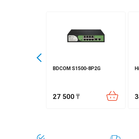
FS3006-4GT-60
BDCOM S1500-8P2G
H
27 500
₸
3