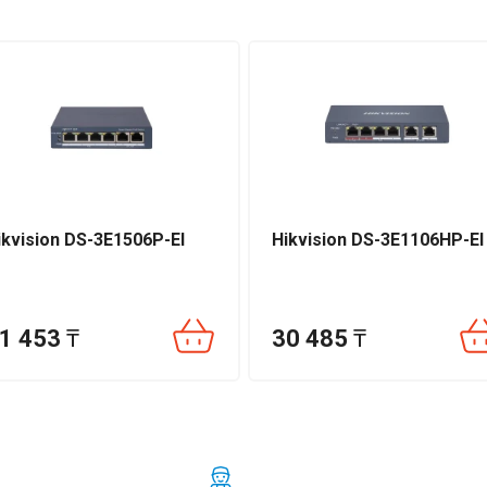
ikvision DS-3E1506P-EI
Hikvision DS-3E1106HP-EI
1 453
₸
30 485
₸