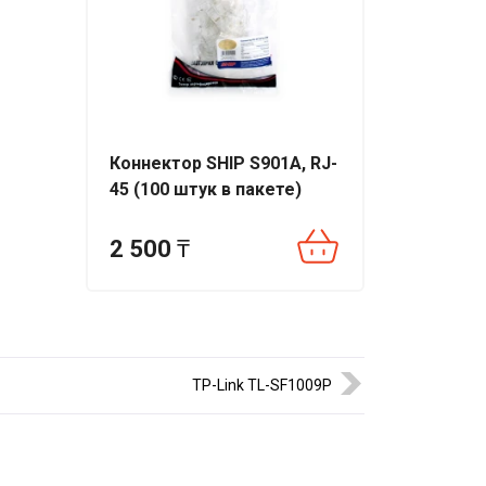
6-4ET-
е
Коннектор SHIP S901A, RJ-
45 (100 штук в пакете)
2 500
₸
TP-Link TL-SF1009P