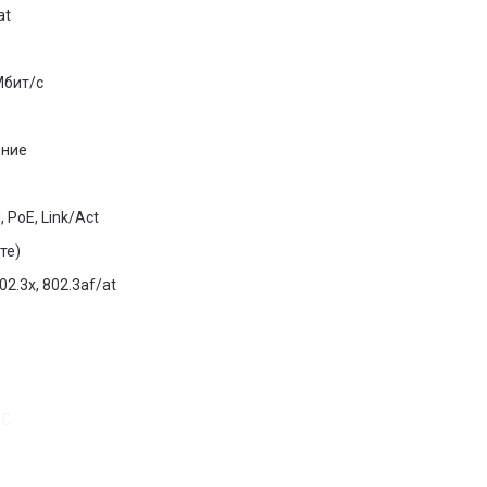
at
Мбит/с
ение
PoE, Link/Act
те)
02.3x, 802.3af/at
°C