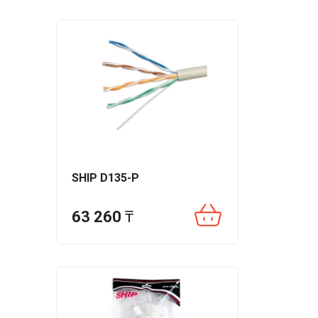
SHIP D135-P
63 260
₸