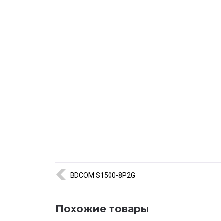
Благодаря компактным размерам, энергоэффекти
60 идеально подходит для систем видеонаблюден
питание PoE-устройств.
🚀 Быстрая доставка по Казахстану и официальная
BDCOM S1500-8P2G
Похожие товары