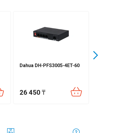
Dahua DH-PFS3005-4ET-60
TP-Link TL-SG
26 450
₸
25 700
₸