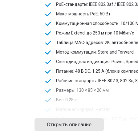
PoE-стандарты: IEEE 802.3af / IEEE 802.3
Макс. мощность PoE: 60 Вт
Коммутационная способность: 10/100 
Режим Extend: до 250 м при 10 Мбит/с
Таблица MAC-адресов: 2K, автообновл
Метод коммутации: Store and Forward
Светодиодная индикация: Power, Speed, 
Питание: 48 В DC, 1.25 А (блок в комплек
Рабочие стандарты: IEEE 802.3, 802.3u, 8
Размеры: 130 × 85 × 26 мм
Вес: 0,28 кг
Материал корпуса: металл
Рабочая температура: от –10 °C до +55 
Открыть описание
Сертификаты: CE