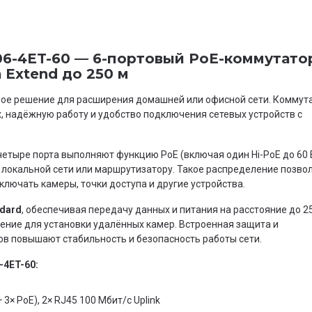
6-4ET-60 — 6-портовый PoE-коммутато
Extend до 250 м
ное решение для расширения домашней или офисной сети. Коммут
, надёжную работу и удобство подключения сетевых устройств с
четыре порта выполняют функцию PoE (включая один Hi-PoE до 60 В
к локальной сети или маршрутизатору. Такое распределение позво
ключать камеры, точки доступа и другие устройства.
dard
, обеспечивая передачу данных и питания на расстояние до 2
ение для установки удалённых камер. Встроенная защита и
в повышают стабильность и безопасность работы сети.
-4ET-60:
 3× PoE), 2× RJ45 100 Мбит/с Uplink