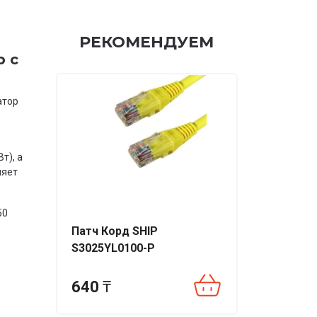
РЕКОМЕНДУЕМ
р с
атор
т), а
ляет
50
Патч Корд SHIP
S3025YL0100-P
640
₸