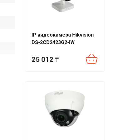
IP видеокамера Hikvision
DS-2CD2423G2-IW
25 012
₸