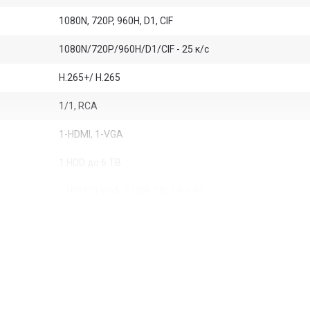
1080N, 720P, 960H, D1, CIF
1080N/720P/960H/D1/CIF - 25 к/с
H.265+/ H.265
1/1, RCA
1-HDMI, 1-VGA
1 HDD до 6 TB
1 HDMI/1 VGA, 2 USB 2.0, 1 RJ-45
1,5 А
Android, iOS
ONVIF 16.12, CGI Conformant
Встроенная ОС на базе Linux