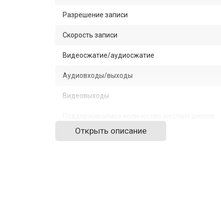
Разрешение записи
Скорость записи
Видеосжатие/аудиосжатие
Аудиовходы/выходы
Видеовыходы
Поддерживаемое количество жестких дисков
Открыть описание
Интерфейсы
Потребляемый ток
Поддерживаемые мобильные платформы
Совместимость
Программное обеспечение