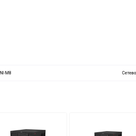
HTTP, TCP/IP, IPv4/IPv6, RTSP, UDP, NTP, DHCP, DNS
8NI-M8
Сетево