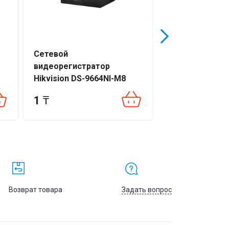
Сетевой
Сетевой
видеорегистратор
видеорегистр
Hikvision DS-9664NI-M8
Hikvision DS-96
1
₸
1
₸
Возврат товара
Задать вопрос