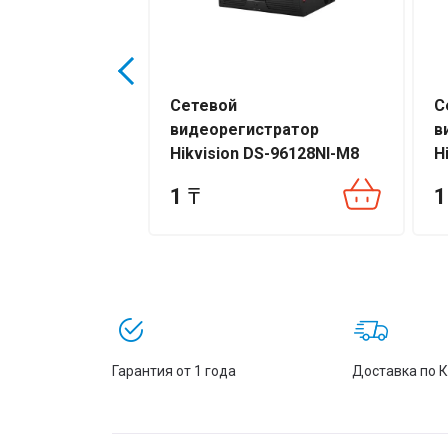
Сетевой
С
тратор
видеорегистратор
в
S-7104NI-
Hikvision DS-96128NI-M8
H
1
₸
1
Гарантия от 1 года
Доставка по 