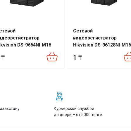
етевой
Сетевой
идеорегистратор
видеорегистратор
ikvision DS-9664NI-M16
Hikvision DS-96128NI-M16
₸
1
₸
Казахстану
Курьерской службой
до двери – от 5000 тенге