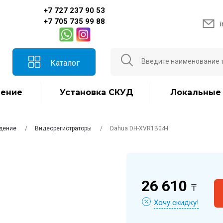
+7 727 237 90 53
+7 705 735 99 88
Каталог
ение
Установка СКУД
Локальные
дение
Видеорегистраторы
Dahua DH-XVR1B04-I
26 610
₸
Хочу скидку!