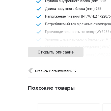
Глубина внутреннего блока (mm)
225
Длина наружного блока (mm)
955
Напряжение питания (Ph/V/Hz)
1/220/5
Потребляемый ток в режиме охлаждени
Производительность по теплу (W)
6235 
Уровень шума наружного блока (dB (A)
EER/C.O.P. в режиме охлаждения ( W/W)
Открыть описание
EER/C.O.P. в режиме обогрева ( W/W)
3,
Вес внутреннего блока (kg)
13,5
Высота внутреннего блока (mm)
300
Gree-24: Bora Inverter R32
Высота наружного блока (mm)
700
Глубина наружного блока (mm)
396
Похожие товары
Длина внутреннего блока (mm)
970
Количество конденсата (l/h)
2,3
Диаметр труб (мм)
16/6