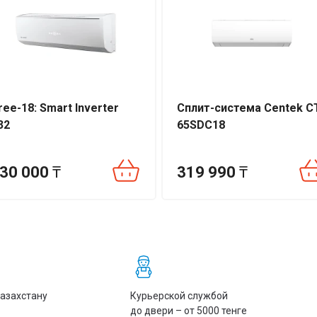
м²)
61
ree-18: Smart Inverter
Сплит-система Centek C
32
65SDC18
30 000
₸
319 990
₸
Казахстану
Курьерской службой
до двери – от 5000 тенге