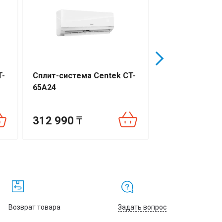
T-
Сплит-система Centek CT-
Green Triumph 
65A24
TSI/TSO-18HRI
312 990
₸
304 300
₸
Возврат товара
Задать вопрос