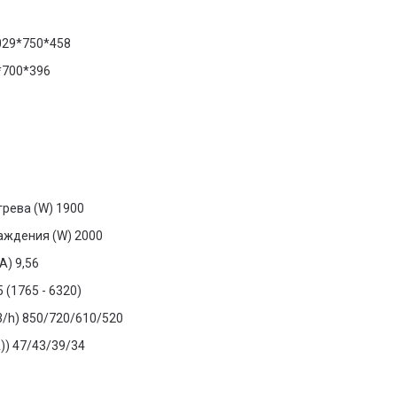
029*750*458
*700*396
рева (W)
1900
аждения (W)
2000
A)
9,56
 (1765 - 6320)
/h)
850/720/610/520
))
47/43/39/34