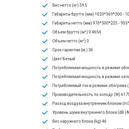
Вес нетто (кг)
59.5
Габариты брутто (мм)
1020*369*300 - 1
Габариты нетто (мм)
970*300*225 - 955
Объем брутто (м³)
0.4654
Объем нетто (м³)
0
Срок гарантии (м.)
36
Цвет
Белый
Потребляемая мощность в режиме обог
Потребляемая мощность в режиме охл
Потребляемый ток в режиме обогрева (
Производительность по холоду (W)
6175
Расход воздуха внутренним блоком (m3
Уровень шума внутреннего блока (dB (A
Вес наружного блока (kg)
46