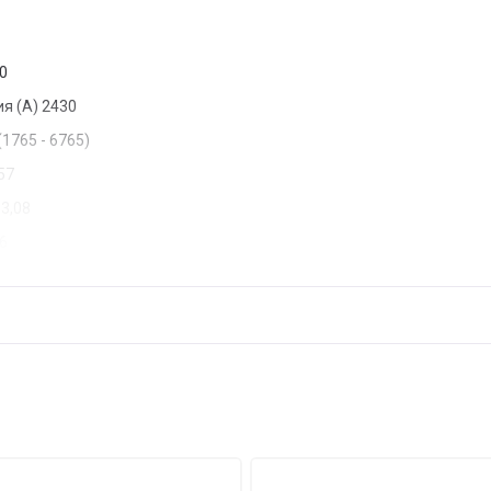
0
я (A)
2430
(1765 - 6765)
57
3,08
26