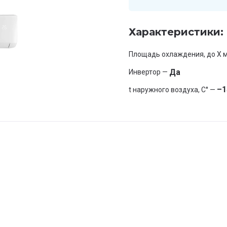
Характеристики:
Площадь охлаждения, до X м
Да
Инвертор —
–1
t наружного воздуха, С° —