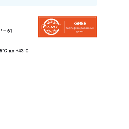
61
² —
5°С до +43°С