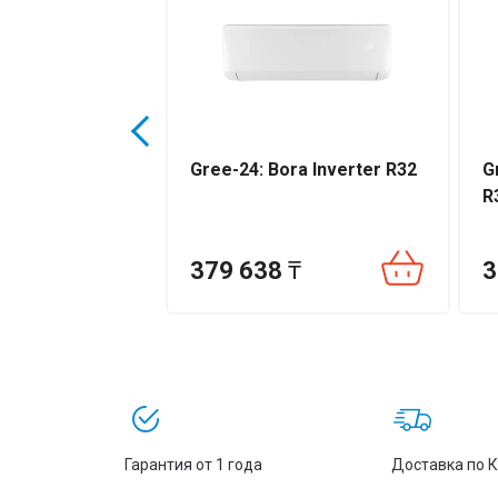
Рекомендуемая площадь охлаждения (
art Inverter
Gree-24: Bora Inverter R32
G
R
₸
379 638
₸
3
Гарантия от 1 года
Доставка по 