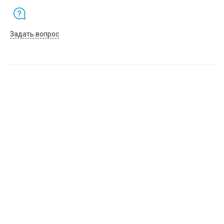
Высота внутреннего блока (mm)
250
Высота наружного блока (mm)
450
Задать вопрос
Глубина наружного блока (mm)
293
Длина внутреннего блока (mm)
698
Количество конденсата (l/h)
0,55
Хладагент
R410
Диаметр труб (мм)
6/10
Рекомендуемая площадь охлаждения (м²)
20
ID
211645