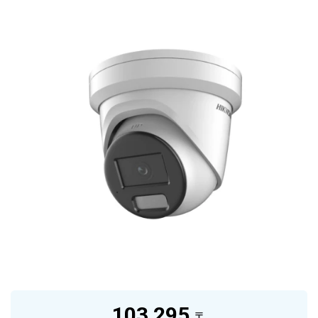
103 295
₸