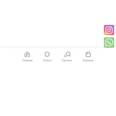
Потребление: Макс. 8 Вт
Поддержка PoE: IEEE 802.3af
Физические характеристики
Температура: -30 °C ~ +60 °C
Влажность: 10% ~ 90% (без конденсации)
Корпус: Металл + пластик
Габариты: 70 × 90 × 96,5 мм
Вес: 0,56 кг
Степень защиты: IP67
Условия эксплуатации
Доверие: 6000 В постоянного тока
Главная
Услуги
Каталог
Корзина
Шум: < 30 дБ
Поддерживаемые приложения
Мобильное приложение: Hik-Connect, iVMS-4500, Hik-Central