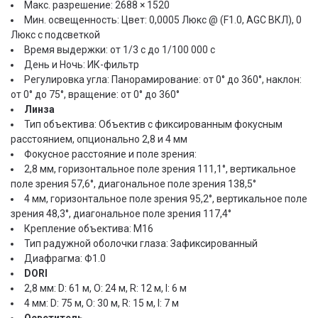
Макс. разрешение: 2688 × 1520
Мин. освещенность: Цвет: 0,0005 Люкс @ (F1.0, AGC ВКЛ), 0
Люкс с подсветкой
Время выдержки: от 1/3 с до 1/100 000 с
День и Ночь: ИК-фильтр
Регулировка угла: Панорамирование: от 0° до 360°, наклон:
от 0° до 75°, вращение: от 0° до 360°
Линза
Тип объектива: Объектив с фиксированным фокусным
расстоянием, опционально 2,8 и 4 мм
Фокусное расстояние и поле зрения:
2,8 мм, горизонтальное поле зрения 111,1°, вертикальное
поле зрения 57,6°, диагональное поле зрения 138,5°
4 мм, горизонтальное поле зрения 95,2°, вертикальное поле
зрения 48,3°, диагональное поле зрения 117,4°
Крепление объектива: М16
Тип радужной оболочки глаза: Зафиксированный
Диафрагма: Ф1.0
DORI
2,8 мм: D: 61 м, O: 24 м, R: 12 м, I: 6 м
4 мм: D: 75 м, O: 30 м, R: 15 м, I: 7 м