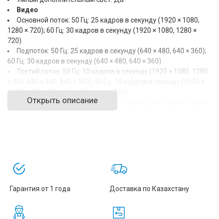
Видео
Основной поток: 50 Гц: 25 кадров в секунду (1920 × 1080,
1280 × 720); 60 Гц: 30 кадров в секунду (1920 × 1080, 1280 ×
720)
Подпоток: 50 Гц: 25 кадров в секунду (640 × 480, 640 × 360);
60 Гц: 30 кадров в секунду (640 × 480, 640 × 360)
Третий поток: 50 Гц: 10 кадров в секунду (1920 × 1080, 1280
× 720, 640 × 480, 640 × 360); 60 Гц: 10 кадров в секунду (1920 ×
1080, 1280 × 720, 640 × 480, 640 × 360)
Открыть описание
Сжатие видео: Основной поток: H.265/H.264/H.264+/H.265+;
Дополнительный поток: H.265/H.264/MJPEG; Третий поток:
H.265/H.264
Скорость передачи видео: 32 Кбит/с – 8 Мбит/с
Тип H.264: Базовый профиль/Основной профиль/Высокий
профиль
Тип H.265: Основной профиль
Управление скоростью передачи данных: CBR/VBR
Масштабируемое кодирование видео (SVC): Да
Гарантия от 1 года
Доставка по Казахстану
Область интереса (ROI): 1 фиксированный регион для
основного потока и подпотока
Аудио