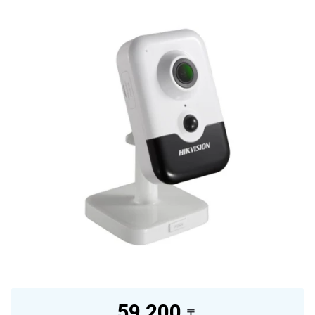
59 200
₸