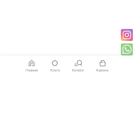
Функция глубокого обучения: Защита периметра,
пересечение линии, вторжение
Общий
Власть: 12 В постоянного тока ± 25%, 0,49 А, макс. 5,8 Вт,
коаксиальный штекер питания Ø5,5 мм; PoE: IEEE 802.3af, класс
3, от 36 В до 57 В, от 0,19 А до 0,12 А, макс. 6,8 Вт
Язык: 33 языка: английский, русский, эстонский, болгарский,
венгерский, греческий, немецкий, итальянский, чешский,
словацкий, французский, польский, голландский,
португальский, испанский, румынский, датский, шведский,
норвежский, финский, хорватский, словенский, сербский,
Главная
Услуги
Каталог
Корзина
турецкий, корейский, традиционный китайский, тайский,
вьетнамский, японский, латышский, литовский, португальский
(Бразилия), украинский
Общая функция: Heartbeat, зеркало, сброс пароля по
электронной почте, счетчик пикселей, антибандирование
Условия хранения
Температура: -10 °C до 40 °C. Влажность 95% или менее
(без конденсации)
Условия запуска и эксплуатации
Температура: -10 °C до 40 °C. Влажность 95% или менее