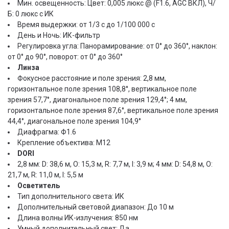
Мин. освещенность: Цвет: 0,005 люкс @ (F1.6, AGC ВКЛ), Ч/
Б: 0 люкс с ИК
Время выдержки: от 1/3 с до 1/100 000 с
День и Ночь: ИК-фильтр
Регулировка угла: Панорамирование: от 0° до 360°, наклон:
от 0° до 90°, поворот: от 0° до 360°
Линза
Фокусное расстояние и поле зрения: 2,8 мм,
горизонтальное поле зрения 108,8°, вертикальное поле
зрения 57,7°, диагональное поле зрения 129,4°; 4 мм,
горизонтальное поле зрения 87,6°, вертикальное поле зрения
44,4°, диагональное поле зрения 104,9°
Диафрагма: Ф1.6
Крепление объектива: М12
DORI
2,8 мм: D: 38,6 м, O: 15,3 м, R: 7,7 м, I: 3,9 м; 4 мм: D: 54,8 м, O:
21,7 м, R: 11,0 м, I: 5,5 м
Осветитель
Тип дополнительного света: ИК
Дополнительный световой диапазон: До 10 м
Длина волны ИК-излучения: 850 нм
Умный дополнительный свет: Да