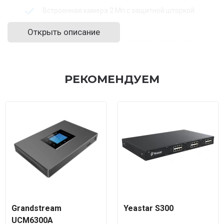
Встроенная камера 2 Мп с защитной шторкой
Android OS
Открыть описание
HD-видеоконференции и аудиоконференции
Wi-Fi 6 (2,4 и 5 ГГц) и Bluetooth 5.0
2 Gigabit Ethernet порта с PoE/PoE+
РЕКОМЕНДУЕМ
Два микрофона и HD-динамик с шумоподавлением
USB, HDMI и RJ9 с поддержкой EHS
Поддержка корпоративных систем IP-телефонии
Характеристики:
SIP RFC3261, TCP/IP/UDP,
RTP/RTCP, HTTP/HTTPS, ARP, ICMP,
Протоколы/
DNS (A record, SRV, NAPTR), DHCP,
стандарты
PPPoE, SSH, TFTP, NTP, STUN, LLDP,
Grandstream
Yeastar S300
LDAP, TR-069, 802.1x, TLS, SRTP,
UCM6300A
IPv6, OpenVPN