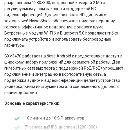
разрешением 1280×800, встроенной камерой 2 Мп с
регулируемым углом наклона и поддержкой HD-
видеоконференций. Два микрофона и HD-динамик с
технологией Noise Shield обеспечивают чистую передачу
голоса и эффективное подавление фонового шума.
Встроенные модули Wi-Fi 6 и Bluetooth 5.0 позволяют гибко
подключать устройство и использовать беспроводные
гарнитуры.
GXV3470 работает на базе Android и предоставляет доступ к
широкому набору приложений для совместной работы. Два
гигабитных сетевых порта с поддержкой PoE/PoE+ упрощают
подключение и интеграцию в корпоративную сеть, а
поддержка аудио- и видеоконференций делает устройство
универсальным инструментом для современного делового
взаимодействия.
Основные характеристики:
16 линий и до 16 SIP-аккаунтов
7" сенсорный IPS-дисплей (1280×800)