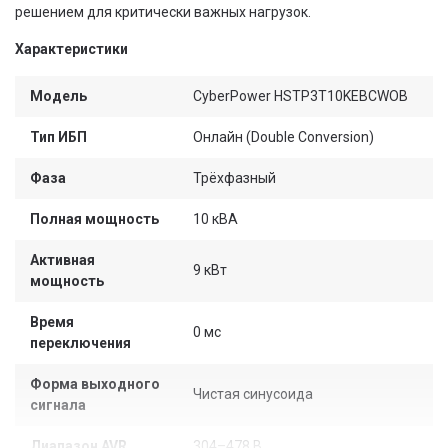
решением для критически важных нагрузок.
Характеристики
Модель
CyberPower HSTP3T10KEBCWOB
Тип ИБП
Онлайн (Double Conversion)
Фаза
Трёхфазный
Полная мощность
10 кВА
Активная
9 кВт
мощность
Время
0 мс
переключения
Форма выходного
Чистая синусоида
сигнала
Диапазон AVR
304–478 В