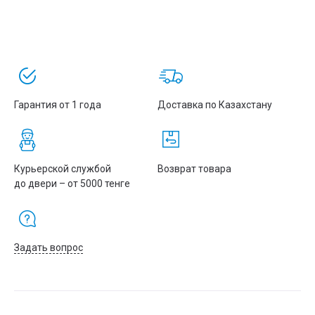
простоту управления. Поддержка SNMP, CLI и Web-интерфейса
делает настройку и администрирование максимально
удобными даже в сложных проектах.
D-Link DGS-1250-28X/A1A — выбор специалистов, которым
необходима мощная и стабильная сетевая инфраструктура.
🚚 Быстрая доставка по Казахстану!
Гарантия от 1 года
Доставка по Казахстану
Курьерской службой
Возврат товара
до двери – от 5000 тенге
Задать вопрос