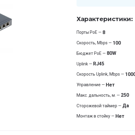
Характеристики:
8
Порты PoE —
100
Скорость, Mbps —
80W
Бюджет PoE —
RJ45
Uplink —
100
Скорость Uplink, Mbps —
Нет
Управление —
250
Макс. дальность, м. —
Да
Сторожевой таймер —
Нет
Монтаж в стойку —