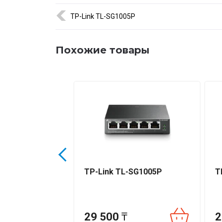
Рабочая температура: 0°C…+40°C
TP-Link TL-SG1005P
Температура хранения: –40°C…+85°C
Монтаж: настольный или настенный
Похожие товары
Материал корпуса: металл
Сертификаты: CE, CB, RoHS, REACH, WEE
Коммутатор Hikvision DS-3E0310P-E/M(B) сочетае
производительность, обеспечивая бесперебойную
🚚 Быстрая доставка по Казахстану и официальная
S-3E0109P-E(C)
TP-Link TL-SG1005P
T
29 500
₸
2