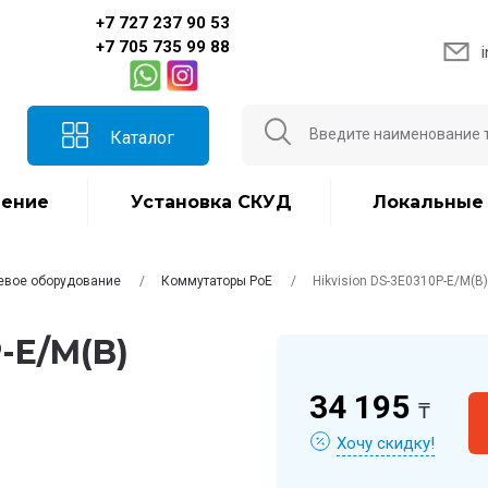
+7 727 237 90 53
+7 705 735 99 88
Каталог
ение
Установка СКУД
Локальные
евое оборудование
Коммутаторы PoE
Hikvision DS-3E0310P-E/M(B)
P-E/M(B)
34 195
₸
Хочу скидку!