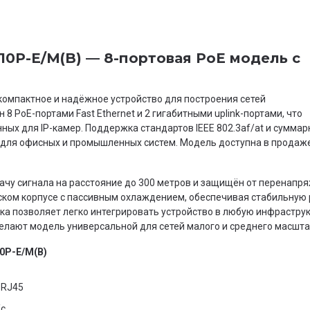
310P-E/M(B) — 8-портовая PoE модель с
компактное и надёжное устройство для построения сетей
 PoE-портами Fast Ethernet и 2 гигабитными uplink-портами, что
ных для IP-камер. Поддержка стандартов IEEE 802.3af/at и сумма
для офисных и промышленных систем. Модель доступна в продаже
ачу сигнала на расстояние до 300 метров и защищён от перенапр
ском корпусе с пассивным охлаждением, обеспечивая стабильную 
вка позволяет легко интегрировать устройство в любую инфраструк
елают модель универсальной для сетей малого и среднего масшта
10P-E/M(B)
t RJ45
/с