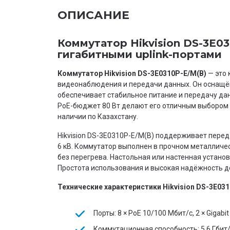
ОПИСАНИЕ
Коммутатор Hikvision DS-3E0
гигабитными uplink-портами
Коммутатор Hikvision DS-3E0310P-E/M(B)
— это 
видеонаблюдения и передачи данных. Он оснащён 8
обеспечивает стабильное питание и передачу дан
PoE-бюджет 80 Вт делают его отличным выбором 
наличии по Казахстану.
Hikvision DS-3E0310P-E/M(B) поддерживает перед
6 кВ. Коммутатор выполнен в прочном металличе
без перегрева. Настольная или настенная устано
Простота использования и высокая надёжность д
Технические характеристики Hikvision DS-3E03
Порты: 8 × PoE 10/100 Мбит/с, 2 × Gigabi
Коммутационная способность: 5,6 Гбит