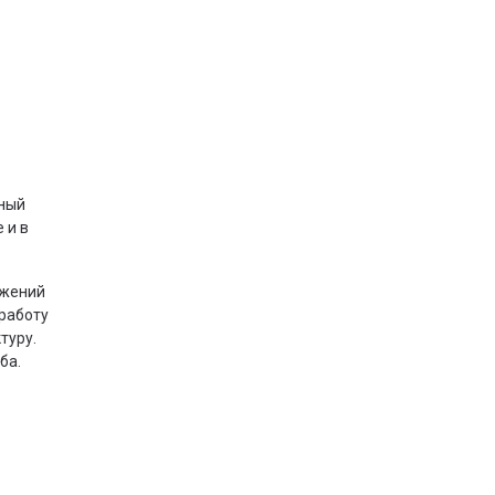
рный
 и в
яжений
работу
туру.
ба.