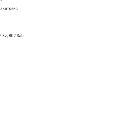
пакетов/с
2.3z, 802.3ab
t