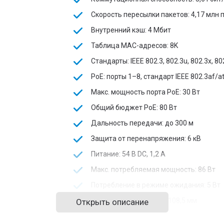
Скорость пересылки пакетов: 4,17 млн 
Внутренний кэш: 4 Мбит
Таблица MAC-адресов: 8K
Стандарты: IEEE 802.3, 802.3u, 802.3x, 80
PoE: порты 1–8, стандарт IEEE 802.3af/a
Макс. мощность порта PoE: 30 Вт
Общий бюджет PoE: 80 Вт
Дальность передачи: до 300 м
Защита от перенапряжения: 6 кВ
Питание: 54 В DC, 1,2 А
Макс. потребляемая мощность: 86 Вт
Потребление в режиме ожидания: 5 Вт
Размеры: 217,6 × 27,6 × 108,5 мм
Открыть описание
Вес нетто: 0,555 кг