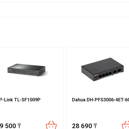
E
т простоту установки, долговечность и оптимальное соотношение 
 работу сетевых устройств в любых условиях эксплуатации.
 гарантия от производителя Hikvision.
P-Link TL-SF1009P
Dahua DH-PFS3006-4ET-6
9 500
₸
28 690
₸