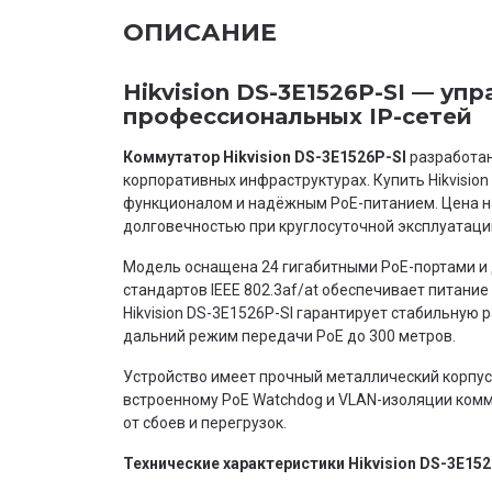
ОПИСАНИЕ
Hikvision DS-3E1526P-SI — у
профессиональных IP-сетей
Коммутатор Hikvision DS-3E1526P-SI
разработан
корпоративных инфраструктурах. Купить Hikvisio
функционалом и надёжным PoE-питанием. Цена на
долговечностью при круглосуточной эксплуатаци
Модель оснащена 24 гигабитными PoE-портами и
стандартов IEEE 802.3af/at обеспечивает питание
Hikvision DS-3E1526P-SI гарантирует стабильную р
дальний режим передачи PoE до 300 метров.
Устройство имеет прочный металлический корпус
встроенному PoE Watchdog и VLAN-изоляции комм
от сбоев и перегрузок.
Технические характеристики Hikvision DS-3E152