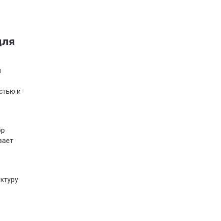
для
и
стью и
ор
вает
ктуру