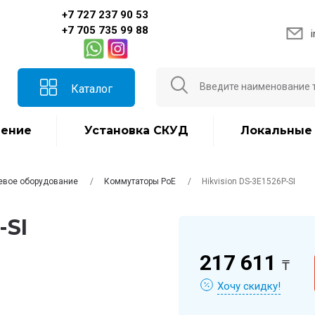
+7 727 237 90 53
+7 705 735 99 88
Каталог
ение
Установка СКУД
Локальные
евое оборудование
Коммутаторы PoE
Hikvision DS-3E1526P-SI
-SI
217 611
₸
Хочу скидку!