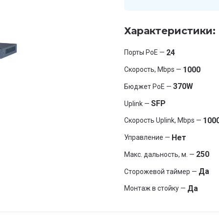
Характеристики:
24
Порты PoE —
1000
Скорость, Mbps —
370W
Бюджет PoE —
SFP
Uplink —
100
Скорость Uplink, Mbps —
Нет
Управление —
250
Макс. дальность, м. —
Да
Сторожевой таймер —
Да
Монтаж в стойку —