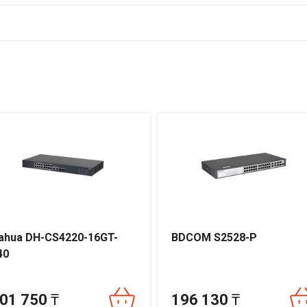
ет интеллектуальное управление PoE, автоматический мониторин
 Hik-Partner Pro. Благодаря стабильности, продуманной защите и
деально подходит для масштабных сетевых решений и систем
 гарантия производителя Hikvision.
ahua DH-CS4220-16GT-
BDCOM S2528-P
40
01 750
₸
196 130
₸