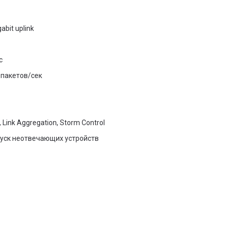
abit uplink
с
 пакетов/сек
 Link Aggregation, Storm Control
пуск неотвечающих устройств
а