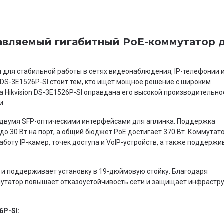
правляемый гигабитный PoE-коммутатор 
 для стабильной работы в сетях видеонаблюдения, IP-телефонии 
n DS-3E1526P-SI стоит тем, кто ищет мощное решение с широким
 Hikvision DS-3E1526P-SI оправдана его высокой производительно
и.
 двумя SFP-оптическими интерфейсами для аплинка. Поддержка
 до 30 Вт на порт, а общий бюджет PoE достигает 370 Вт. Коммутат
аботу IP-камер, точек доступа и VoIP-устройств, а также поддержи
 и поддерживает установку в 19-дюймовую стойку. Благодаря
утатор повышает отказоустойчивость сети и защищает инфрастру
6P-SI: