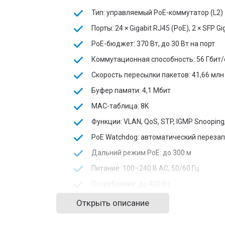
Тип: управляемый PoE-коммутатор (L2)
Порты: 24 × Gigabit RJ45 (PoE), 2 × SFP Gig
PoE-бюджет: 370 Вт, до 30 Вт на порт
Коммутационная способность: 56 Гбит/
Скорость пересылки пакетов: 41,66 млн
Буфер памяти: 4,1 Мбит
MAC-таблица: 8K
Функции: VLAN, QoS, STP, IGMP Snooping,
PoE Watchdog: автоматический переза
Дальний режим PoE: до 300 м
Питание: 100–240 В AC, 50/60 Гц
Потребление: до 400 Вт
Грозозащита: 6 кВ
Открыть описание
Корпус: металл, форм-фактор 19” стойк