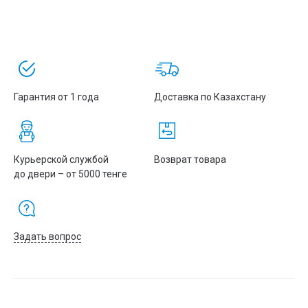
магистральной инфраструктуры.
Оптимальный выбор для корпоративных проектов и ЦОД —
уточните конфигурацию и получите решение с запасом по
производительности и масштабированию.
Гарантия от 1 года
Доставка по Казахстану
Курьерской службой
Возврат товара
до двери – от 5000 тенге
Задать вопрос