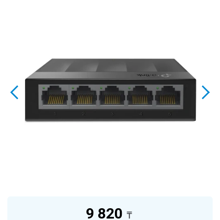
9 820
₸