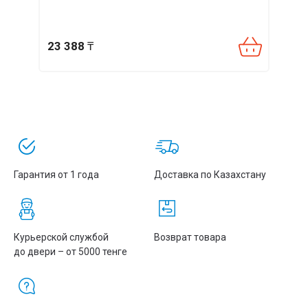
бесшумная эксплуатация и высокая надёжность делают
устройство оптимальным решением для расширения
локальной сети.
23 388
₸
23 3
Модель можно заказать с доставкой по Казахстану —
коммутатор доступен в наличии на складе в Алматы и
полностью готов к работе.
Гарантия от 1 года
Доставка по Казахстану
Курьерской службой
Возврат товара
до двери – от 5000 тенге