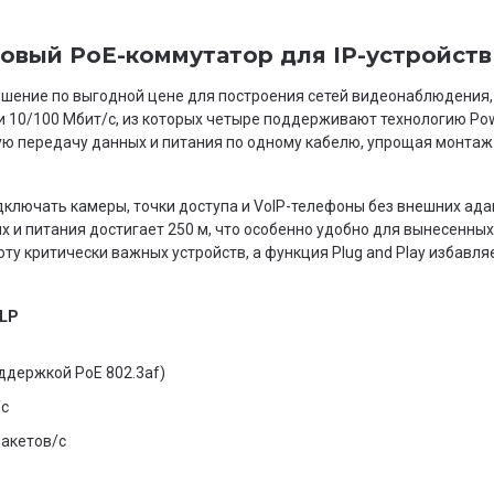
товый PoE-коммутатор для IP-устройств
ение по выгодной цене для построения сетей видеонаблюдения, W
 10/100 Мбит/с, из которых четыре поддерживают технологию Po
ную передачу данных и питания по одному кабелю, упрощая монтаж
дключать камеры, точки доступа и VoIP-телефоны без внешних ада
и питания достигает 250 м, что особенно удобно для вынесенных
у критически важных устройств, а функция Plug and Play избавля
8LP
оддержкой PoE 802.3af)
/с
пакетов/с