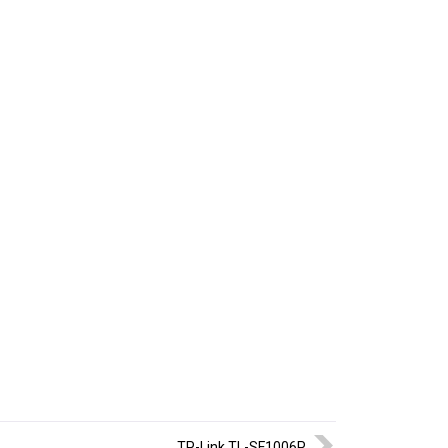
бильно
TP-Link TL-SF1006P