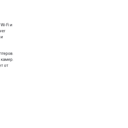
i-Fi и
wer
 и
птеров.
 камер.
ет от