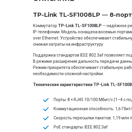
TP-Link TL-SF1008LP — 8-пор
Коммутатор
TP-Link TL-SF1008LP
— надёжное реш
IP-телефонии. Модель оснащена восемью портами
over Ethernet. Устройство обеспечивает стабиль
снижая затраты на инфраструктуру.
Поддержка стандартов IEEE 802.3af позволяет по
В режиме расширения дальность передачи данных 
Режим приоритета обеспечивает стабильную работ
необходимости сложной настройки.
Технические характеристики TP-Link TL-SF100
Порты: 8 × RJ45 10/100 Мбит/с (1–4 с п
Коммутационная способность: 1,6 Гбит
Скорость пересылки пакетов: 1,19 млн 
PoE стандарты: IEEE 802.3af