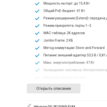
Мощность на порт: до 15,4 Вт
Общий PoE-бюджет: 41 Вт
Режим расширения (Extend): передача д
Режим приоритета: порты 1–2
MAC-таблица: 2K адресов
Jumbo Frame: 2 КБ
Метод коммутации: Store-and-Forward
Питание: внешний адаптер 53,5 В / 0,81
Макс. энергопотребление: 47 Вт
Охлаждение: пассивное, без вентилято
Материал корпуса: металл
Размеры: 171 × 98 × 27 мм
Открыть описание
Рабочая температура: 0…+40 °C
TP-Link TL-SF1008LP
отлично подходит для небо
Hikvision DS-3E1506P-EI/M