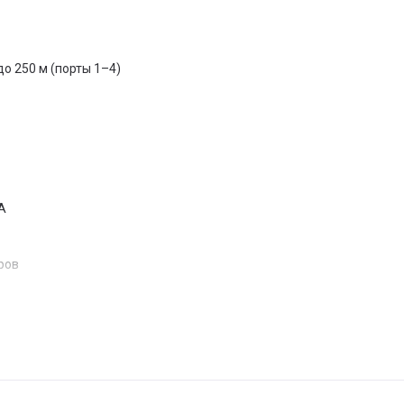
о 250 м (порты 1–4)
 А
ров
льших сетей, офисов и систем видеонаблюдения. Коммутатор ста