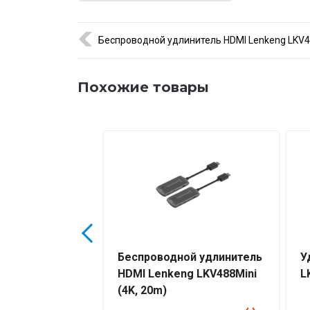
Беспроводной удлинитель HDMI Lenkeng LKV48
Похожие товары
ирения Dahua
Беспроводной удлинитель
У
C3000
HDMI Lenkeng LKV488Mini
L
(4K, 20m)