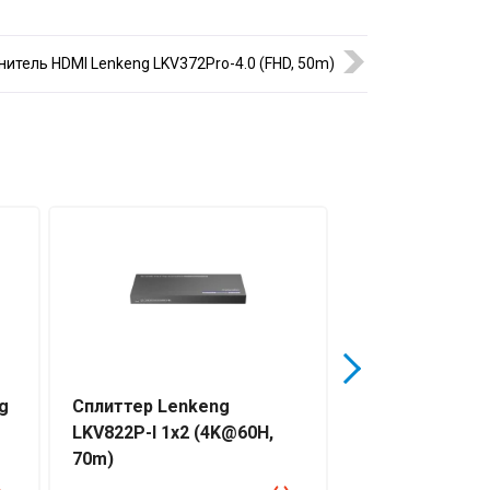
нитель HDMI Lenkeng LKV372Pro-4.0 (FHD, 50m)
g
Сплиттер Lenkeng
Сплиттер Lenk
LKV822P-I 1x2 (4K@60H,
LKV824P-I 1x4 
70m)
70m)