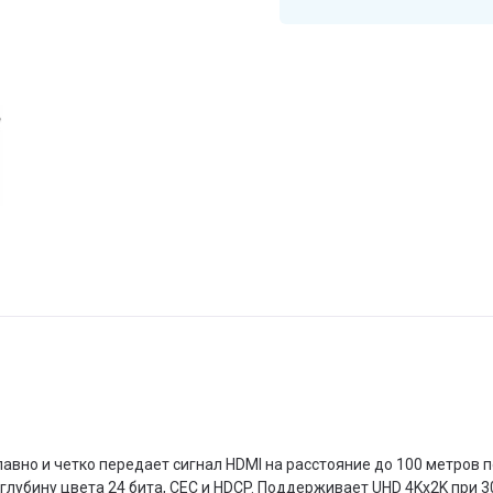
вно и четко передает сигнал HDMI на расстояние до 100 метров п
глубину цвета 24 бита, CEC и HDCP. Поддерживает UHD 4Kx2K при 30