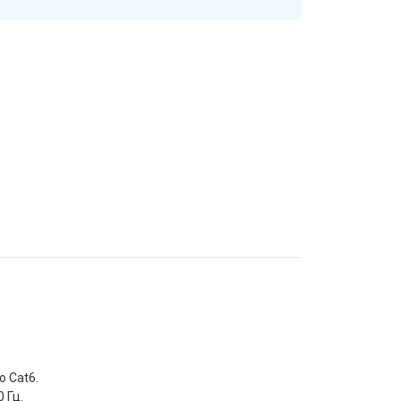
о Cat6.
 Гц.