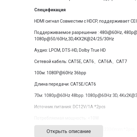
Спецификация
HDMI сигнал Совместим с HDCP, поддерживает CEC 
Поддерживаемое разрешение : 480i@60Hz, 480p@
1080p@50/60Hz,3D,4KX2K@24/25/30Hz
Аудио: LPCM, DTS-HD, Dolby True HD
Сетевой кабель: CAT5E, CAT6、CAT6A、CAT7
100м: 1080P@60Hz 36bpp
Длина передачи: CAT5E/CAT6
70м: 1080p@60Hz 48bpp. 1080p@60Hz 3D, 4Kx2K@
Источник питания: DC12V/1A *2pcs
Потребляемая мощность: <10W
Размер продукта: 98.5(L)x66.5(W)x23(H)mm *2pcs
Открыть описание