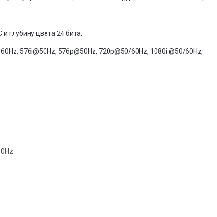
и глубину цвета 24 бита.
60Hz, 576i@50Hz, 576p@50Hz, 720p@50/60Hz, 1080i @50/60Hz,
30Hz