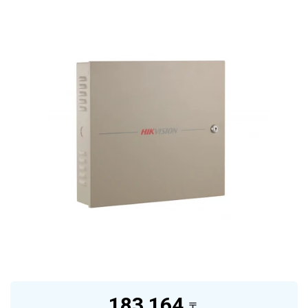
183 164
₸