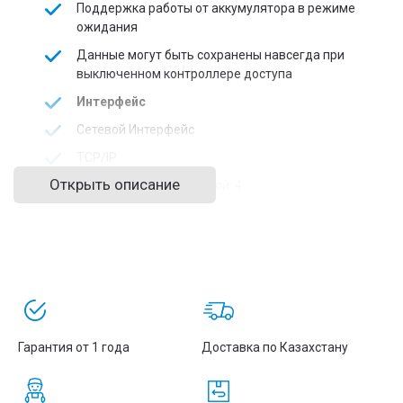
Поддержка работы от аккумулятора в режиме
ожидания
Данные могут быть сохранены навсегда при
выключенном контроллере доступа
Интерфейс
Сетевой Интерфейс
TCP/IP
Открыть описание
Управление Блокировкой: 4
Кнопка Выхода: 4
Вход Дверного Контакта: 4
Общее
Электропитание
12 В постоянного тока, 1 А
Гарантия от 1 года
Доставка по Казахстану
Рабочая Температура
От -20 °C до 65 °C