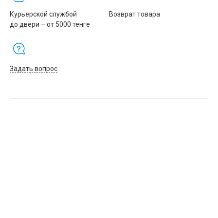
Энергопотребление
Курьерской службой
Возврат товара
С нагрузкой: ≤ 100 Вт
до двери – от 5000 тенге
Без нагрузки: ≤ 4 Вт
Рабочая Влажность
От 10% до 90% (без конденсации)
Задать вопрос
Габариты
373 мм × 345 мм × 98 мм