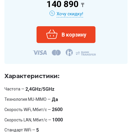
140 890
₸
Хочу скидку!
Характеристики:
2,4GHz/5GHz
Частота —
Да
Технология MU-MIMO —
2600
Скорость WiFi, Мбит/с —
1000
Скорость LAN, Мбит/с —
5
Стандарт WiFi —