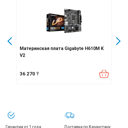
M
Материнская плата Gigabyte H610M K
Мате
V2
EAGL
36 270
₸
131
Гарантия от 1 года
Доставка по Казахстану