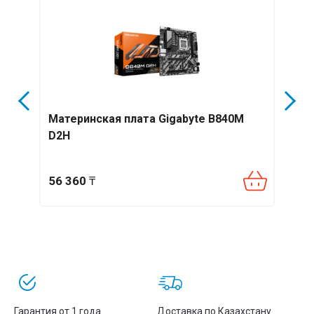
M
Материнская плата Gigabyte B840M
Мате
D2H
V2
56 360
₸
36 2
Гарантия от 1 года
Доставка по Казахстану