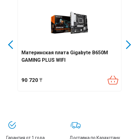
 DS3H
Материнская плата Gigabyte B650M
Мат
GAMING PLUS WIFI
PRO
90 720
₸
72 4
Гарантия от 1 года
Доставка по Казахстану