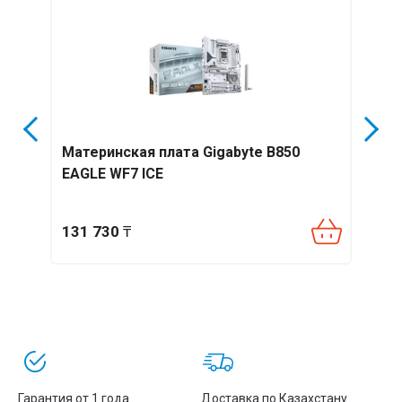
Материнская плата Gigabyte B850
Мате
EAGLE WF7 ICE
GAMI
131 730
₸
69 6
Гарантия от 1 года
Доставка по Казахстану