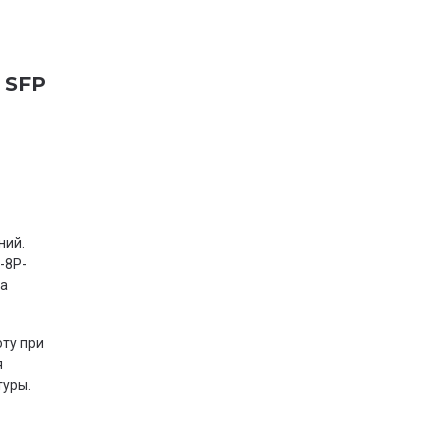
 SFP
ний.
-8P-
ва
оту при
я
туры.