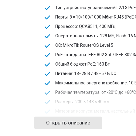
Тип устройства: управляемый L2/L3 Po
Порты: 8 × 10/100/1000 Мбит RJ45 (PoE O
Процессор: QCA8511, 400 МГц
Оперативная память: 128 МБ, Flash: 16 
ОС: MikroTik RouterOS Level 5
PoE-стандарты: IEEE 802.3af / IEEE 802.3
Общий бюджет PoE: 160 Вт
Питание: 18–28 В / 48–57 В DC
Максимальное энергопотребление: 10 
Рабочая температура: от -20°C до +60°C
Размеры: 200 × 143 × 40 мм
Материал корпуса: металл, настольны
Цвет: белый
Открыть описание
Коммутатор Mikrotik CRS112-8P-4S-IN — надёжное