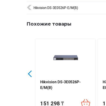
обеспечивает гибкое управление питанием, ста
Hikvision DS-3E0526P-E/M(B)
инфраструктуру.
🚚 Быстрая доставка по Казахстану и официальная
Похожие товары
20-P
Hikvision DS-3E0526P-
H
E/M(B)
E
₸
151 298
₸
1