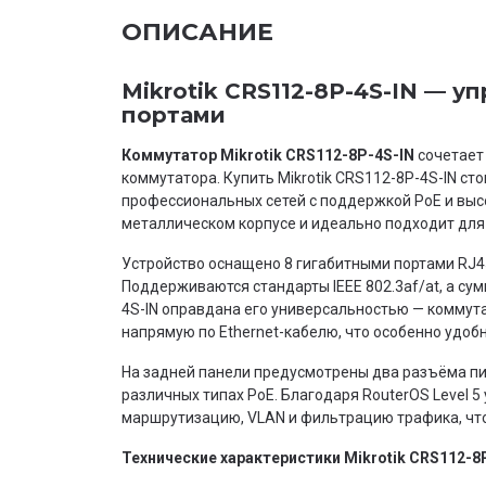
ОПИСАНИЕ
Mikrotik CRS112-8P-4S-IN — у
портами
Коммутатор Mikrotik CRS112-8P-4S-IN
сочетает 
коммутатора. Купить Mikrotik CRS112-8P-4S-IN ст
профессиональных сетей с поддержкой PoE и вы
металлическом корпусе и идеально подходит для
Устройство оснащено 8 гигабитными портами RJ45
Поддерживаются стандарты IEEE 802.3af/at, а сум
4S-IN оправдана его универсальностью — коммута
напрямую по Ethernet-кабелю, что особенно удобн
На задней панели предусмотрены два разъёма пит
различных типах PoE. Благодаря RouterOS Level 
маршрутизацию, VLAN и фильтрацию трафика, чт
Технические характеристики Mikrotik CRS112-8P