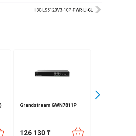
H3C LS5120V3-10P-PWR-LI-GL
)
Grandstream GWN7811P
Dahua DH-S322
126 130
₸
124 200
₸