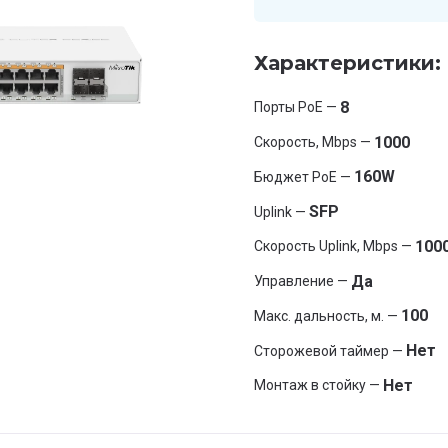
Характеристики:
8
Порты PoE —
1000
Скорость, Mbps —
160W
Бюджет PoE —
SFP
Uplink —
100
Скорость Uplink, Mbps —
Да
Управление —
100
Макс. дальность, м. —
Нет
Сторожевой таймер —
Нет
Монтаж в стойку —