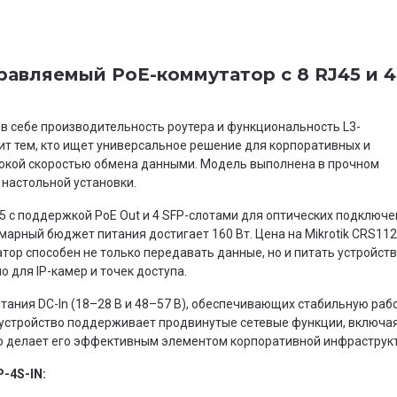
правляемый PoE-коммутатор с 8 RJ45 и 4
в себе производительность роутера и функциональность L3-
оит тем, кто ищет универсальное решение для корпоративных и
сокой скоростью обмена данными. Модель выполнена в прочном
 настольной установки.
 с поддержкой PoE Out и 4 SFP-слотами для оптических подключе
марный бюджет питания достигает 160 Вт. Цена на Mikrotik CRS112
тор способен не только передавать данные, но и питать устройст
о для IP-камер и точек доступа.
ания DC-In (18–28 В и 48–57 В), обеспечивающих стабильную раб
5 устройство поддерживает продвинутые сетевые функции, включа
о делает его эффективным элементом корпоративной инфраструк
-4S-IN: