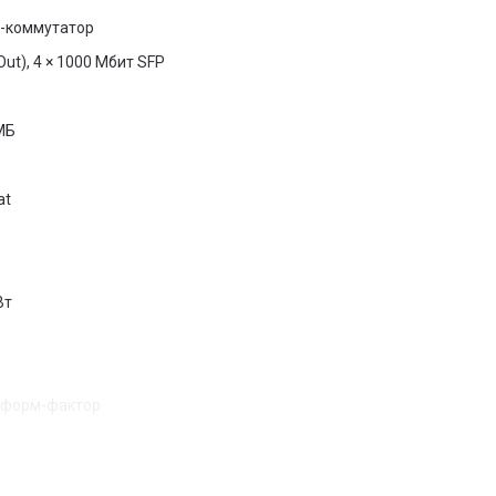
E-коммутатор
ut), 4 × 1000 Мбит SFP
МБ
at
Вт
й форм-фактор
 решение для создания устойчивых сетей с поддержкой PoE. Он