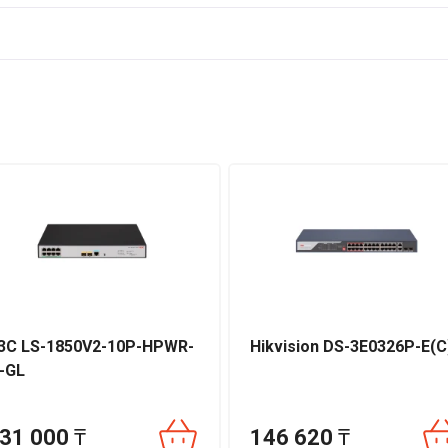
бильную маршрутизацию и простоту интеграции в существующую
 гарантия производителя Mikrotik.
3C LS-1850V2-10P-HPWR-
Hikvision DS-3E0326P-E(C
I-GL
31 000
₸
146 620
₸