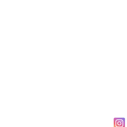
температура
Срок гарантии
12 m
производителя
Размеры (Ш×В×Г)
12 × 10.1 × 3.7 cm
Вес товара
0.6 kg