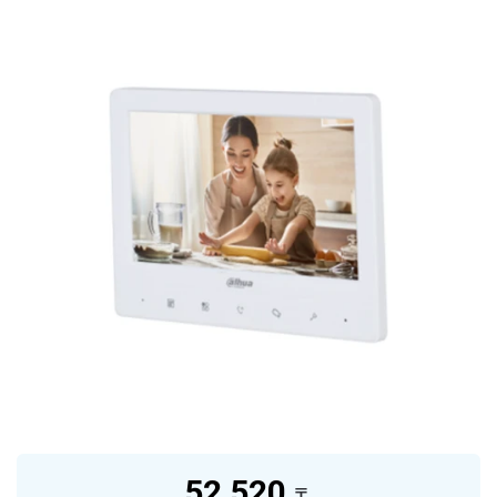
52 520
₸