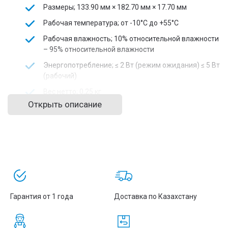
Размеры; 133.90 мм × 182.70 мм × 17.70 мм
Рабочая температура; от -10°C до +55°C
Рабочая влажность; 10% относительной влажности
– 95% относительной влажности
Энергопотребление; ≤ 2 Вт (режим ожидания) ≤ 5 Вт
(рабочий)
Вес нетто; 0,25 кг
Открыть описание
Вес брутто; 0,48 кг
Гарантия от 1 года
Доставка по Казахстану