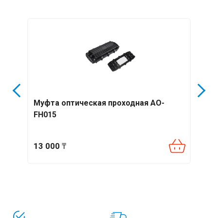
птик
Муфта оптическая проходная АО-
Муфт
FH015
400A
13 000
₸
23 4