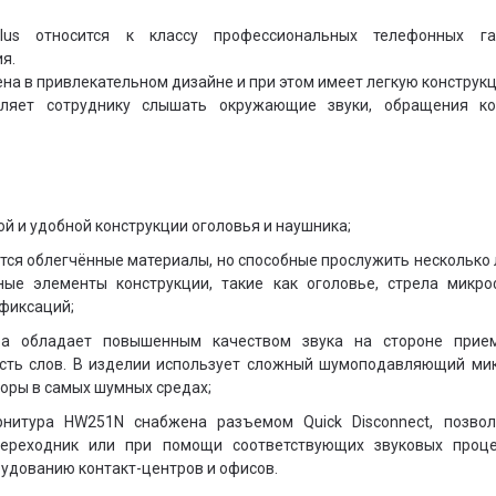
Plus относится к классу профессиональных телефонных гар
я.
на в привлекательном дизайне и при этом имеет легкую конструк
оляет сотруднику слышать окружающие звуки, обращения ко
ой и удобной конструкции оголовья и наушника;
тся облегчённые материалы, но способные прослужить несколько 
ные элементы конструкции, такие как оголовье, стрела микр
фиксаций;
ра обладает повышенным качеством звука на стороне прием
сть слов. В изделии использует сложный шумоподавляющий ми
оры в самых шумных средах;
рнитура HW251N снабжена разъемом Quick Disconnect, позво
переходник или при помощи соответствующих звуковых проц
орудованию
контакт-центров
и офисов.