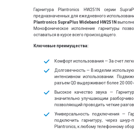
Гарнитура Plantronics HW251N серии Supra
предназначенных для ежедневного использовани
Plantronics SupraPlus Wideband HW251N
выполне
Монофоническое исполнение гарнитуры позв
оставаться в курсе всего происходящего.
Ключевые преимущества:
Комфорт использования — За счет легк
Долговечность — В изделии использую
интенсивном использовании. Подвиж
разъем QD
выдерживают более 20 000 
Высокое качество звука — Гарниту
значительно улучшающим разборчиво
позволяющий проводить четкие разгов
Универсальность подключения — Га
подключить гарнитуру, через шнур-
Plantronics, к любому телефонному об