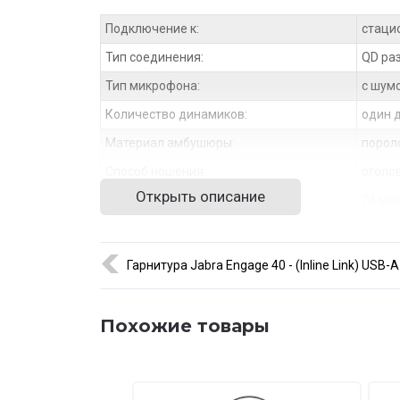
Подключение к:
стаци
Тип соединения:
QD ра
Тип микрофона:
с шум
Количество динамиков:
один 
Материал амбушюры:
порол
Способ ношения:
оголо
Открыть описание
Гарантия:
24 ме
Гарнитура Jabra Engage 40 - (Inline Link) USB
Похожие товары