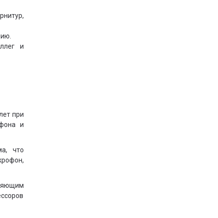
нитур,
цию.
ллег и
лет при
офона и
а, что
крофон,
ляющим
ессоров