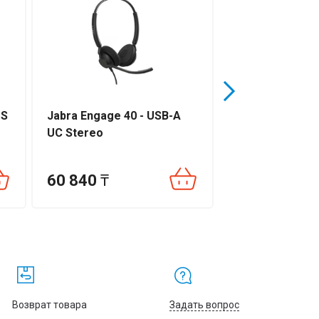
MS
Jabra Engage 40 - USB-A
Plantronics Bl
UC Stereo
60 840
₸
59 550
₸
Возврат товара
Задать вопрос