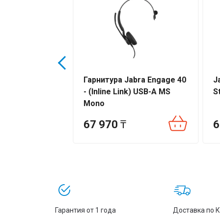
lantronics
Гарнитура Jabra Engage 40
J
Wideband HW361
- (Inline Link) USB-A MS
S
Mono
67 970
₸
6
Гарантия от 1 года
Доставка по 