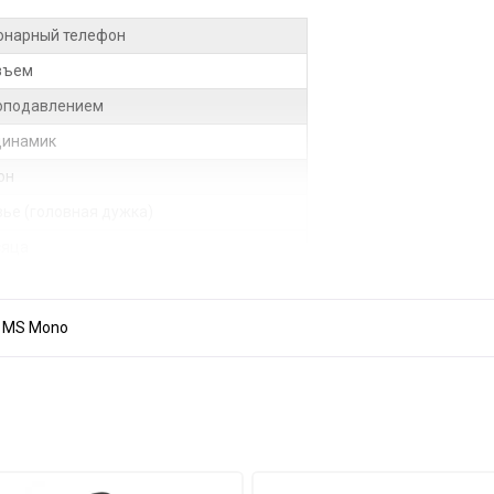
онарный телефон
зъем
оподавлением
динамик
он
вье (головная дужка)
сяца
-A MS Mono