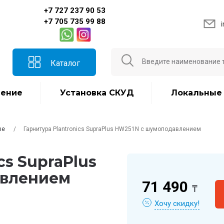
+7 727 237 90 53
+7 705 735 99 88
Каталог
ение
Установка СКУД
Локальные
ые
Гарнитура Plantronics SupraPlus HW251N с шумоподавлением
cs SupraPlus
авлением
71 490
₸
Хочу скидку!