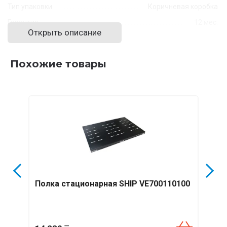
Тип упаковки
Коричневая коробка
Гарантия
12 мес.
Открыть описание
Похожие товары
Полка стационарная SHIP VE700110100
Пол
SHIP