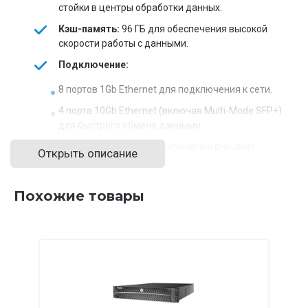
стойки в центры обработки данных.
Кэш-память:
96 ГБ для обеспечения высокой
скорости работы с данными.
Подключение:
8 портов 1Gb Ethernet для подключения к сети.
4 порта 10Gb Ethernet (включая Multi-Mode SFP+)
для быстрого обмена данными.
4 порта SAS 3.0 для подключения внешних
Открыть описание
устройств хранения.
Похожие товары
Энергопитание:
AC 240V HVDC для эффективной
работы устройства в условиях ЦОД.
Температурный диапазон:
Рабочая температура
от 5°C до 35°C.
Уровень шума:
≤ 55 дБ, подходящий для
использования в офисах и ЦОД.