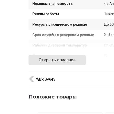
Номинальная ёмкость
4.5 Ач
Режим работы
Цикли
Ресурс в циклическом режиме
До 60
Срок службы в резервном режиме
2–4 г
Рабочий диапазон температур
От -15
Тип клемм
F2
Открыть описание
Габариты устройства
90 × 7
Габариты коробки
376 ×
WBR GP645
Вес
1.58 к
Похожие товары
Цвет
Чёрн
ИБП, 
Основная сфера применения
резер