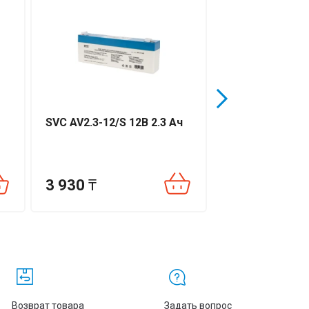
SVC AV2.3-12/S 12В 2.3 Ач
SVC AV3.2-6/S 6
3 930
₸
3 140
₸
м
Возврат товара
Задать вопрос