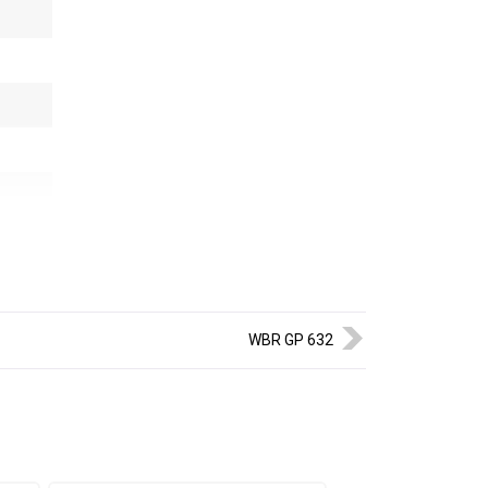
WBR GP 632
ание