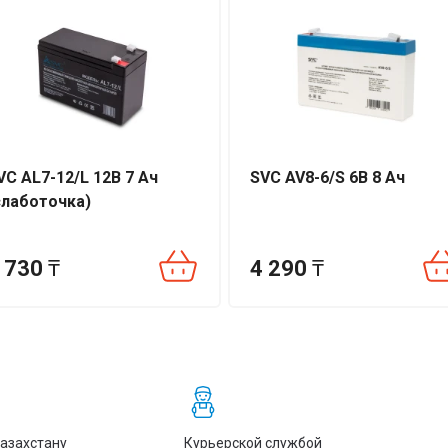
VC AL7-12/L 12В 7 Ач
SVC AV8-6/S 6В 8 Ач
м3
слаботочка)
-12/S
 730
₸
4 290
₸
06212094
выбор для компактных систем резервного питания, где важны
БП, сигнализации и видеонаблюдения. Свяжитесь с нами — поможе
ставку под ваш проект.
Казахстану
Курьерской службой