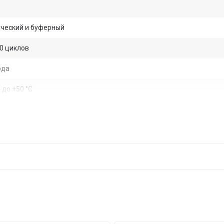
ческий и буферный
0 циклов
ода
 до +50 °С
0 × 101 мм
 197 × 131 мм
г
ый
системы видеонаблюдения, пожарно-охранные системы, оборудов
вного питания