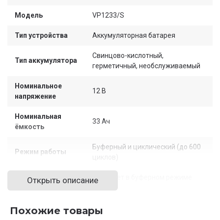
Модель
VP1233/S
Тип устройства
Аккумуляторная батарея
Свинцово-кислотный,
Тип аккумулятора
герметичный, необслуживаемый
Номинальное
12 В
напряжение
Номинальная
33 Ач
ёмкость
Буферный и циклический (до 600
Режим работы
циклов)
Срок службы
До 10 лет в буферном режиме
Открыть описание
Рабочий
диапазон
от -15°C до +50°C
Похожие товары
температур