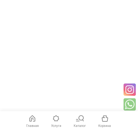
Цвет
Чёрный
ИБП, гарантийный талон,
инструкция, CD-диск,
Комплектация
пластиковые подставки, кабель
питания, USB-кабель
Артикул
RTU-2KL-LCD
Штрихкод
6900908212113
Гарантия
1 год
Купить
SVC RTU-2KL-LCD
в Казахстане можно для защиты
серверного оборудования, сетевой инфраструктуры, IP-
видеонаблюдения и рабочих станций. Подберём
оптимальную конфигурацию ИБП и аккумуляторных модулей,
а также организуем оперативную доставку по всему
Казахстану.
Главная
Услуги
Каталог
Корзина