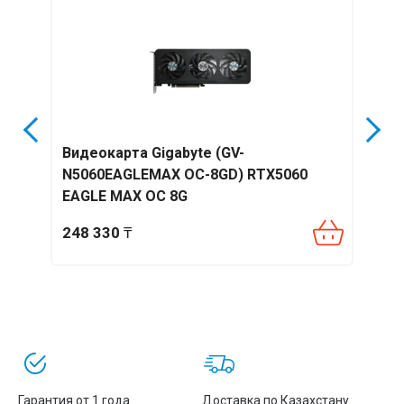
8G
Видеокарта Gigabyte (GV-
Виде
N5060EAGLEMAX OC-8GD) RTX5060
N50
EAGLE MAX OC 8G
GAM
248 330
₸
181
Гарантия от 1 года
Доставка по Казахстану