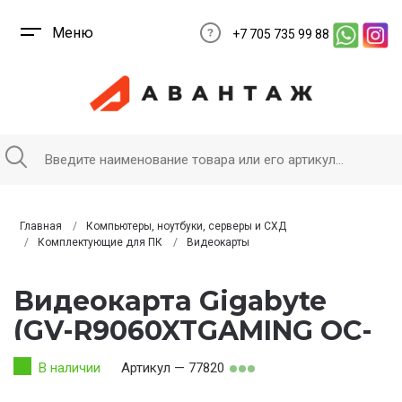
Меню
+7 705 735 99 88
Главная
Компьютеры, ноутбуки, серверы и СХД
Комплектующие для ПК
Видеокарты
Видеокарта Gigabyte
(GV-R9060XTGAMING OC-
8GD) Radeon RX 9060 XT
В наличии
Артикул — 77820
GAMING OC 8G