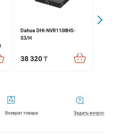
Dahua DHI-NVR1108HS-
Dahua DH-XVR1
S3/H
)
38 320
₸
36 850
₸
Возврат товара
Задать вопрос