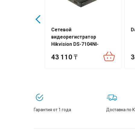
NVR2116-4KS3
Сетевой
D
видеорегистратор
Hikvision DS-7104NI-
Q1/M(D)
43 110
₸
3
Гарантия от 1 года
Доставка по 