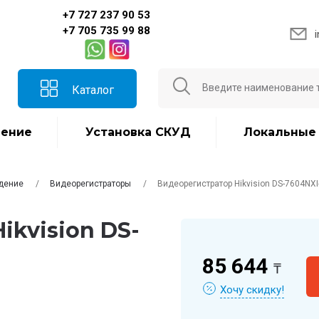
+7 727 237 90 53
+7 705 735 99 88
Каталог
ение
Установка СКУД
Локальные
дение
Видеорегистраторы
Видеорегистратор Hikvision DS-7604NXI
ikvision DS-
85 644
₸
Хочу скидку!